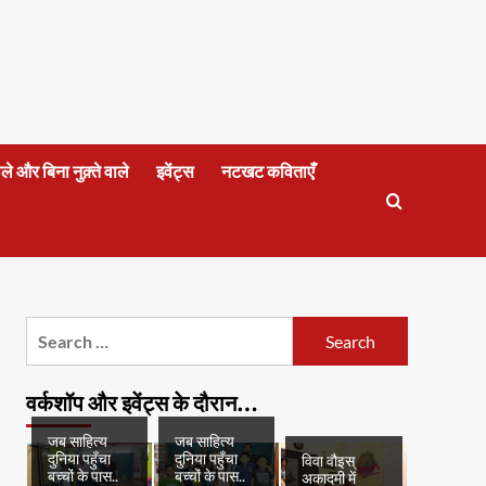
वाले और बिना नुक़्ते वाले
इवेंट्स
नटखट कविताएँ
Search
for:
वर्कशॉप और इवेंट्स के दौरान…
जब साहित्य
जब साहित्य
दुनिया पहुँचा
दुनिया पहुँचा
विवा वौइस्
बच्चों के पास..
बच्चों के पास..
अकादमी में