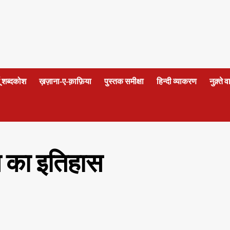
दू शब्दकोश
ख़ज़ाना-ए-क़ाफ़िया
पुस्तक समीक्षा
हिन्दी व्याकरण
नुक़्ते 
ने का इतिहास