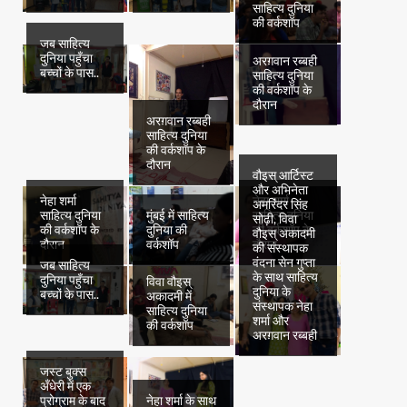
साहित्य दुनिया
की वर्कशॉप
जब साहित्य
दुनिया पहुँचा
अरग़वान रब्बही
बच्चों के पास..
साहित्य दुनिया
की वर्कशॉप के
दौरान
अरग़वान रब्बही
साहित्य दुनिया
की वर्कशॉप के
दौरान
वौइस् आर्टिस्ट
और अभिनेता
नेहा शर्मा
नेहा शर्मा
अमरिंदर सिंह
साहित्य दुनिया
मुंबई में साहित्य
साहित्य दुनिया
सोढ़ी, विवा
की वर्कशॉप के
दुनिया की
की वर्कशॉप के
वौइस् अकादमी
दौरान
वर्कशॉप
दौरान
की संस्थापक
वंदना सेन गुप्ता
जब साहित्य
के साथ साहित्य
दुनिया पहुँचा
विवा वौइस्
दुनिया के
बच्चों के पास..
अकादमी में
संस्थापक नेहा
साहित्य दुनिया
शर्मा और
की वर्कशॉप
अरग़वान रब्बही
जस्ट बुक्स
अँधेरी में एक
प्रोग्राम के बाद
नेहा शर्मा के साथ