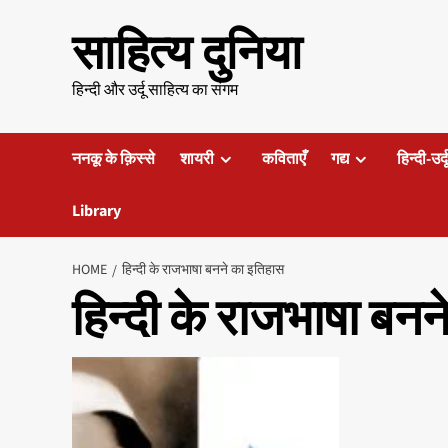
Skip
साहित्य दुनिया
to
content
हिन्दी और उर्दू साहित्य का संगम
ननकू के क़िस्से
शायरी
कविताएँ
गद्य
हिन्दी-उर्
Library
HOME
हिन्दी के राजभाषा बनने का इतिहास
हिन्दी के राजभाषा बन