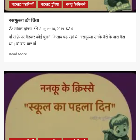
नटखट कहानियाँ
नटखट दुनिया
ननकू के क़िस्से
रसगुल्ला की चिंता
साहित्य दुनिया
August 10, 2019
0
माँ सोफ़े पर बैठकर कोई पुरानी किताब पढ़ रहीं थीं, रसगुल्ला उनके पैरों के पास बैठा
था। वो बार-बार माँ...
Read
Read More
more
about
रसगुल्ला
की
चिंता