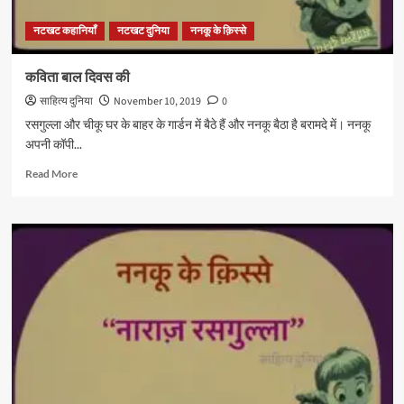
नटखट कहानियाँ
नटखट दुनिया
ननकू के क़िस्से
कविता बाल दिवस की
साहित्य दुनिया
November 10, 2019
0
रसगुल्ला और चीकू घर के बाहर के गार्डन में बैठे हैं और ननकू बैठा है बरामदे में। ननकू
अपनी कॉपी...
Read
Read More
more
about
कविता
बाल
दिवस
की