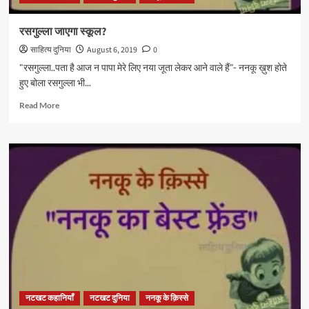
रसगुल्ला जाएगा स्कूल?
साहित्य दुनिया
August 6, 2019
0
"रसगुल्ला..पता है आज न पापा मेरे लिए नया जूता लेकर आने वाले हैं"- ननकू ख़ुश होते
हुए बोला रसगुल्ला भी...
Read
Read More
more
about
रसगुल्ला
जाएगा
स्कूल?
नटखट कहानियाँ
नटखट दुनिया
ननकू के क़िस्से