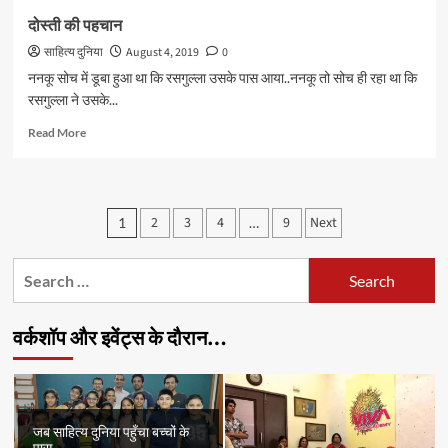
दोस्ती की पहचान
साहित्य दुनिया
August 4, 2019
0
ननकू सोच में डूबा हुआ था कि रसगुल्ला उसके पास आया..ननकू तो सोच ही रहा था कि
रसगुल्ला ने उसके...
Read
Read More
more
about
दोस्ती
की
Posts
2
3
4
9
Next
1
…
पहचान
pagination
Search
for:
वर्कशॉप और इवेंट्स के दौरान…
जब साहित्य दुनिया पहुँचा बच्चों के