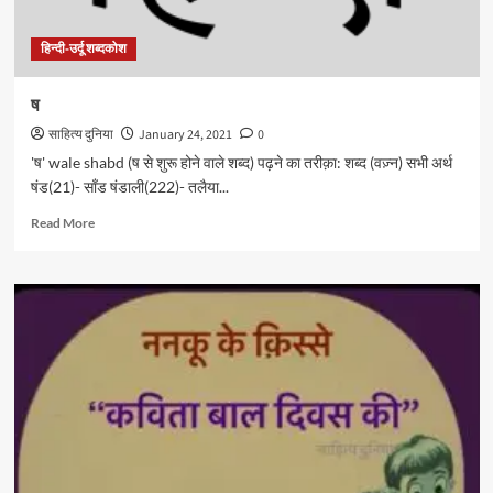
हिन्दी-उर्दू शब्दकोश
ष
साहित्य दुनिया
January 24, 2021
0
'ष' wale shabd (ष से शुरू होने वाले शब्द) पढ़ने का तरीक़ा: शब्द (वज़्न) सभी अर्थ
षंड(21)- साँड षंडाली(222)- तलैया...
Read
Read More
more
about
ष