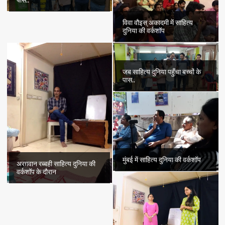
पास..
विवा वौइस् अकादमी में साहित्य
दुनिया की वर्कशॉप
जब साहित्य दुनिया पहुँचा बच्चों के
पास..
मुंबई में साहित्य दुनिया की वर्कशॉप
अरग़वान रब्बही साहित्य दुनिया की
वर्कशॉप के दौरान