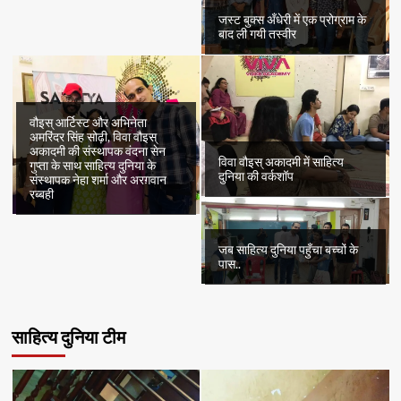
जस्ट बुक्स अँधेरी में एक प्रोग्राम के
बाद ली गयी तस्वीर
वौइस् आर्टिस्ट और अभिनेता
अमरिंदर सिंह सोढ़ी, विवा वौइस्
अकादमी की संस्थापक वंदना सेन
विवा वौइस् अकादमी में साहित्य
गुप्ता के साथ साहित्य दुनिया के
दुनिया की वर्कशॉप
संस्थापक नेहा शर्मा और अरग़वान
रब्बही
जब साहित्य दुनिया पहुँचा बच्चों के
पास..
साहित्य दुनिया टीम