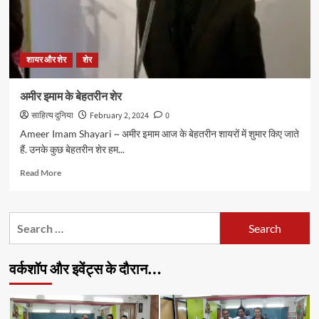
शायर और शेर
शेर
अमीर इमाम के बेहतरीन शेर
साहित्य दुनिया
February 2, 2024
0
Ameer Imam Shayari ~ अमीर इमाम आज के बेहतरीन शायरों में शुमार किए जाते
हैं. उनके कुछ बेहतरीन शेर हम...
Read
Read More
more
about
अमीर
Search
इमाम
for:
के
बेहतरीन
वर्कशॉप और इवेंट्स के दौरान…
शेर