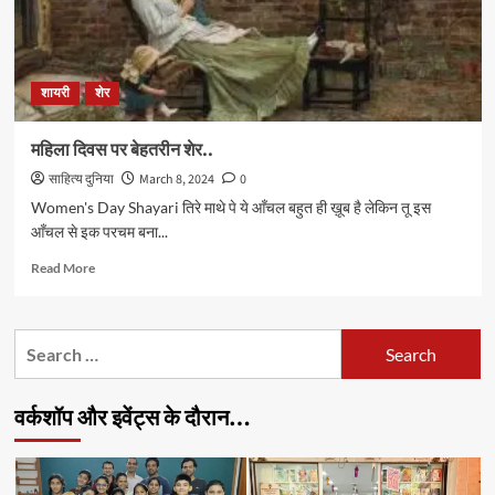
शायरी
शेर
महिला दिवस पर बेहतरीन शेर..
साहित्य दुनिया
March 8, 2024
0
Women's Day Shayari तिरे माथे पे ये आँचल बहुत ही ख़ूब है लेकिन तू इस
आँचल से इक परचम बना...
Read
Read More
more
about
महिला
Search
दिवस
for:
पर
बेहतरीन
वर्कशॉप और इवेंट्स के दौरान…
शेर..