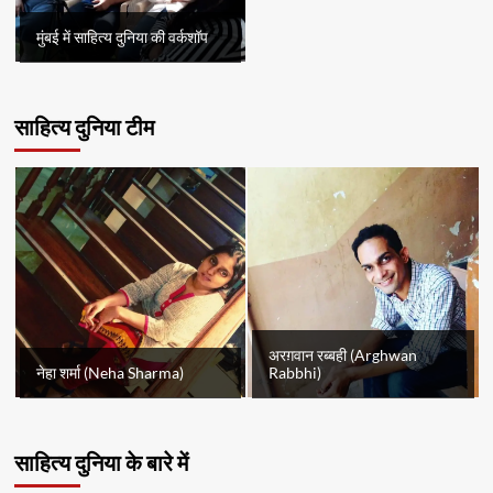
मुंबई में साहित्य दुनिया की वर्कशॉप
साहित्य दुनिया टीम
अरग़वान रब्बही (Arghwan
नेहा शर्मा (Neha Sharma)
Rabbhi)
साहित्य दुनिया के बारे में