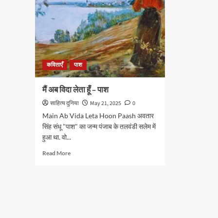
कविताएँ
पाश
मैं अब विदा लेता हूँ – पाश
साहित्य दुनिया
May 21, 2025
0
Main Ab Vida Leta Hoon Paash अवतार
सिंह संधू "पाश" का जन्म पंजाब के तलवंडी सलेम में
हुआ था. वो...
Read
Read More
more
about
मैं
अब
विदा
लेता
हूँ