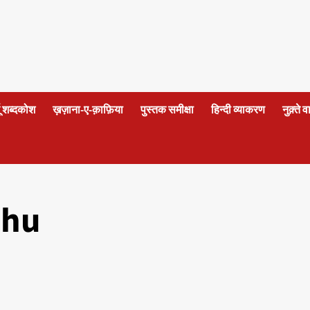
दू शब्दकोश
ख़ज़ाना-ए-क़ाफ़िया
पुस्तक समीक्षा
हिन्दी व्याकरण
नुक़्ते 
dhu