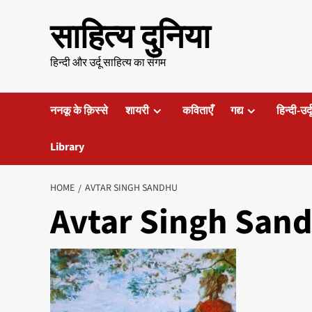
Skip
साहित्य दुनिया
to
content
हिन्दी और उर्दू साहित्य का संगम
ननकू के क़िस्से
शायरी
कविताएँ
गद्य
हिन्दी-उर्
Library
HOME
AVTAR SINGH SANDHU
Avtar Singh San