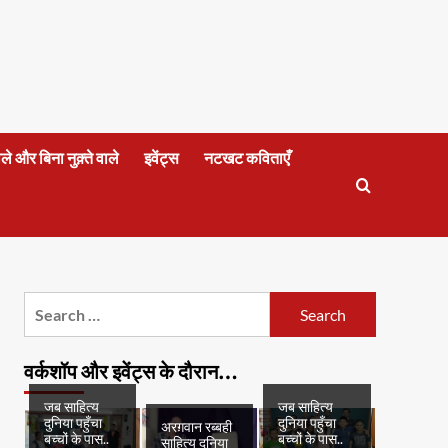
वाले और बिना नुक़्ते वाले
इवेंट्स
नटखट कविताएँ
Search
for:
वर्कशॉप और इवेंट्स के दौरान…
जब साहित्य
जब साहित्य
दुनिया पहुँचा
दुनिया पहुँचा
अरग़वान रब्बही
बच्चों के पास..
बच्चों के पास..
साहित्य दुनिया