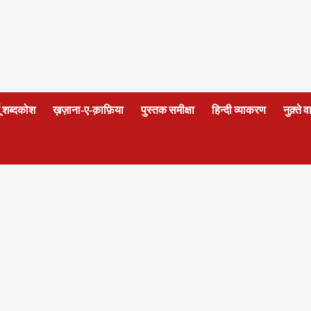
दू शब्दकोश
ख़ज़ाना-ए-क़ाफ़िया
पुस्तक समीक्षा
हिन्दी व्याकरण
नुक़्ते 