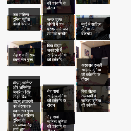
की वर्कशॉप के
दौरान
जब साहित्य
दुनिया पहुँचा
जस्ट बुक्स
बच्चों के पास..
अँधेरी में एक
मुंबई में साहित्य
प्रोग्राम के बाद
दुनिया की
ली गयी तस्वीर
वर्कशॉप
विवा वौइस्
अकादमी में
नेहा शर्मा के साथ
साहित्य दुनिया
वंदना सेन गुप्ता
की वर्कशॉप
अरग़वान रब्बही
साहित्य दुनिया
की वर्कशॉप के
दौरान
वौइस् आर्टिस्ट
जब साहित्य
और अभिनेता
दुनिया पहुँचा
नेहा शर्मा
विवा वौइस्
अमरिंदर सिंह
बच्चों के पास..
साहित्य दुनिया
अकादमी में
सोढ़ी, विवा
की वर्कशॉप के
साहित्य दुनिया
वौइस् अकादमी
दौरान
की वर्कशॉप
की संस्थापक
वंदना सेन गुप्ता
के साथ साहित्य
नेहा शर्मा
दुनिया के
साहित्य दुनिया
संस्थापक नेहा
की वर्कशॉप के
शर्मा और