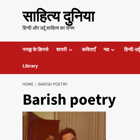
Skip
साहित्य दुनिया
to
content
हिन्दी और उर्दू साहित्य का संगम
ननकू के क़िस्से
शायरी
कविताएँ
गद्य
हिन्दी-उर्
Library
HOME
BARISH POETRY
Barish poetry