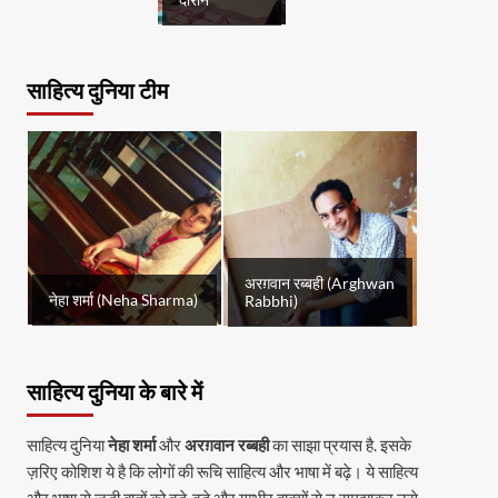
दौरान
साहित्य दुनिया टीम
अरग़वान रब्बही (Arghwan
नेहा शर्मा (Neha Sharma)
Rabbhi)
साहित्य दुनिया के बारे में
साहित्य दुनिया
नेहा शर्मा
और
अरग़वान रब्बही
का साझा प्रयास है. इसके
ज़रिए कोशिश ये है कि लोगों की रूचि साहित्य और भाषा में बढ़े। ये साहित्य
और भाषा से जुड़ी बातों को बड़े-बड़े और गम्भीर वाक्यों से न समझाकर उसे