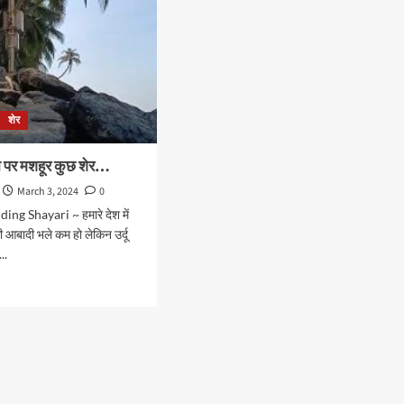
शेर
 पर मशहूर कुछ शेर…
March 3, 2024
0
ng Shayari ~ हमारे देश में
 की आबादी भले कम हो लेकिन उर्दू
..
d
e
ut
ल
या
र