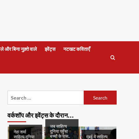
वाले और बिना नुक़्ते वाले
इवेंट्स
नटखट कविताएँ
Search
for:
वर्कशॉप और इवेंट्स के दौरान…
जब साहित्य
दुनिया पहुँचा
नेहा शर्मा
बच्चों के पास..
साहित्य दुनिया
मुंबई में साहित्य