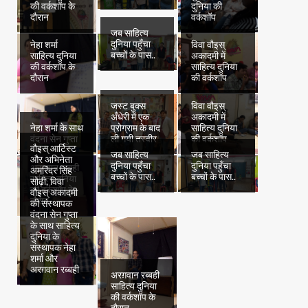
की वर्कशॉप के
दुनिया की
दौरान
वर्कशॉप
जब साहित्य
दुनिया पहुँचा
नेहा शर्मा
विवा वौइस्
बच्चों के पास..
साहित्य दुनिया
अकादमी में
की वर्कशॉप के
साहित्य दुनिया
दौरान
की वर्कशॉप
जस्ट बुक्स
विवा वौइस्
अँधेरी में एक
अकादमी में
नेहा शर्मा के साथ
प्रोग्राम के बाद
साहित्य दुनिया
वंदना सेन गुप्ता
ली गयी तस्वीर
की वर्कशॉप
वौइस् आर्टिस्ट
जब साहित्य
जब साहित्य
और अभिनेता
दुनिया पहुँचा
दुनिया पहुँचा
अरग़वान रब्बही
अमरिंदर सिंह
बच्चों के पास..
बच्चों के पास..
साहित्य दुनिया
सोढ़ी, विवा
की वर्कशॉप के
वौइस् अकादमी
दौरान
की संस्थापक
वंदना सेन गुप्ता
के साथ साहित्य
दुनिया के
संस्थापक नेहा
शर्मा और
अरग़वान रब्बही
अरग़वान रब्बही
साहित्य दुनिया
की वर्कशॉप के