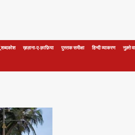
दू शब्दकोश
ख़ज़ाना-ए-क़ाफ़िया
पुस्तक समीक्षा
हिन्दी व्याकरण
नुक़्ते 