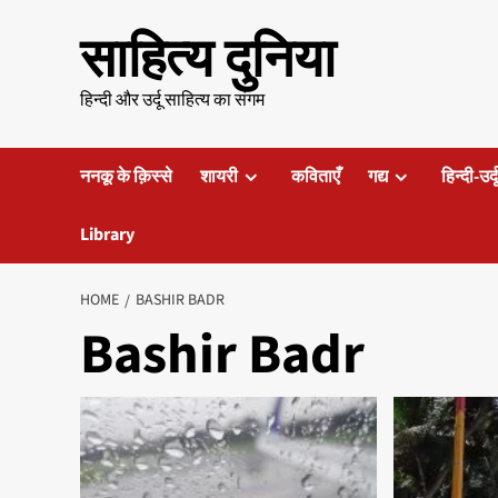
Skip
साहित्य दुनिया
to
content
हिन्दी और उर्दू साहित्य का संगम
ननकू के क़िस्से
शायरी
कविताएँ
गद्य
हिन्दी-उर्
Library
HOME
BASHIR BADR
Bashir Badr