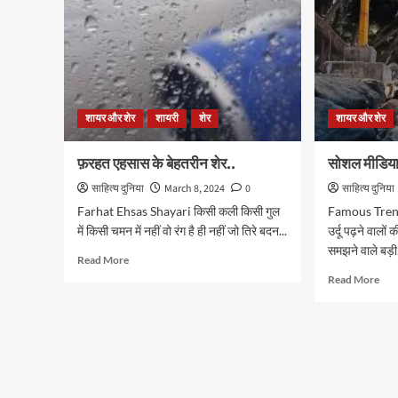
शायर और शेर
शायरी
शेर
शायर और शेर
फ़रहत एहसास के बेहतरीन शेर..
सोशल मीडिया
साहित्य दुनिया
March 8, 2024
0
साहित्य दुनिया
Farhat Ehsas Shayari किसी कली किसी गुल
Famous Trendi
में किसी चमन में नहीं वो रंग है ही नहीं जो तिरे बदन...
उर्दू पढ़ने वालों
समझने वाले बड़ी.
Read
Read More
more
Rea
Read More
about
mor
फ़रहत
abo
एहसास
सोश
के
मीडि
बेहतरीन
पर
शेर..
मशहू
कुछ