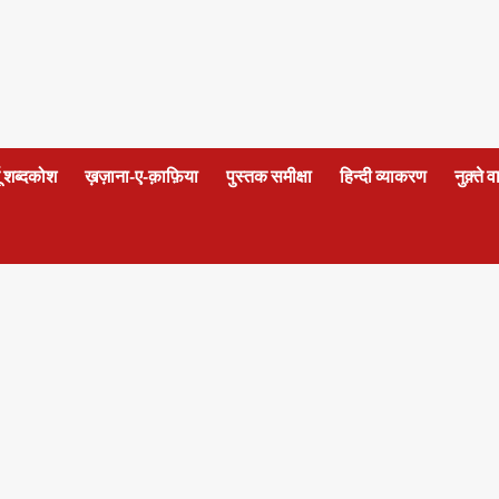
दू शब्दकोश
ख़ज़ाना-ए-क़ाफ़िया
पुस्तक समीक्षा
हिन्दी व्याकरण
नुक़्ते 