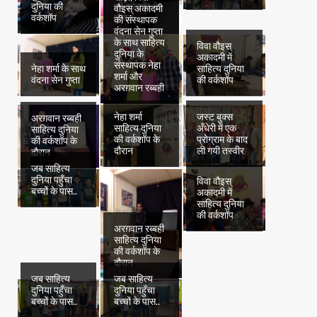
दुनिया की
की वर्कशॉप के
वौइस् अकादमी
वर्कशॉप
दौरान
की संस्थापक
वंदना सेन गुप्ता
के साथ साहित्य
विवा वौइस्
दुनिया के
अकादमी में
संस्थापक नेहा
नेहा शर्मा के साथ
साहित्य दुनिया
शर्मा और
वंदना सेन गुप्ता
की वर्कशॉप
अरग़वान रब्बही
नेहा शर्मा
जस्ट बुक्स
अरग़वान रब्बही
साहित्य दुनिया
अँधेरी में एक
साहित्य दुनिया
की वर्कशॉप के
प्रोग्राम के बाद
की वर्कशॉप के
दौरान
ली गयी तस्वीर
दौरान
जब साहित्य
दुनिया पहुँचा
विवा वौइस्
बच्चों के पास..
अकादमी में
साहित्य दुनिया
की वर्कशॉप
अरग़वान रब्बही
साहित्य दुनिया
की वर्कशॉप के
दौरान
जब साहित्य
जब साहित्य
दुनिया पहुँचा
दुनिया पहुँचा
बच्चों के पास..
बच्चों के पास..