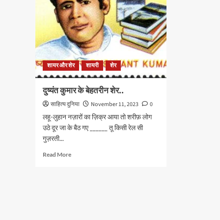
शायर और शेर
शायरी
शेर
दुष्यंत कुमार के बेहतरीन शेर..
साहित्य दुनिया
November 11, 2023
0
लहू-लुहान नज़ारों का ज़िक्र आया तो शरीफ़ लोग
उठे दूर जा के बैठ गए ______ तू किसी रेल सी
गुज़रती...
Read
Read More
more
about
दुष्यंत
कुमार
के
बेहतरीन
शेर..