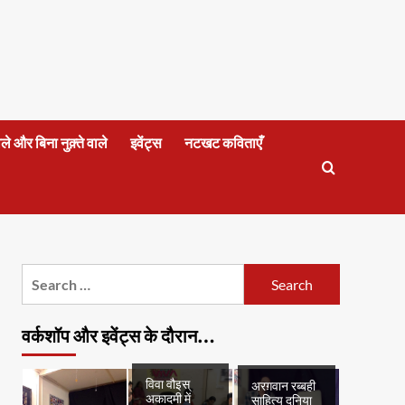
वाले और बिना नुक़्ते वाले
इवेंट्स
नटखट कविताएँ
Search
for:
वर्कशॉप और इवेंट्स के दौरान…
विवा वौइस्
अरग़वान रब्बही
अकादमी में
साहित्य दुनिया