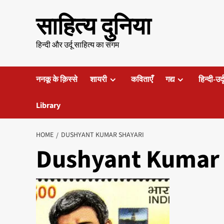
Skip
साहित्य दुनिया
to
content
हिन्दी और उर्दू साहित्य का संगम
ननकू के क़िस्से
शायरी
कविताएँ
गद्य
हिन्दी-उर्
Library
HOME
DUSHYANT KUMAR SHAYARI
Dushyant Kumar 