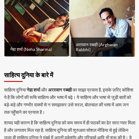
अरग़वान रब्बही (Arghwan
नेहा शर्मा (Neha Sharma)
Rabbhi)
साहित्य दुनिया के बारे में
साहित्य दुनिया
नेहा शर्मा
और
अरग़वान रब्बही
का साझा प्रयास है. इसके ज़रिए कोशिश
ये है कि लोगों की रूचि साहित्य और भाषा में बढ़े। ये साहित्य और भाषा से जुड़ी बातों को
बड़े-बड़े और गम्भीर वाक्यों से न समझाकर उसे सरल, बोलचाल की भाषा में आम जन
तक पहुँचाने का प्रयास है।
शायद यही कारण है कि साहित्य दुनिया को कम समय में ही पाठकों का ढेर सारा प्यार मिला
है और लगातार मिल रहा है. साहित्य दुनिया की शुरुआत सोशल मीडिया से हुई लेकिन
जल्द ही साहित्य दुनिया ने मुंबई में अपनी वर्कशॉप और परिचर्चा आदि भी शुरू की है। ये