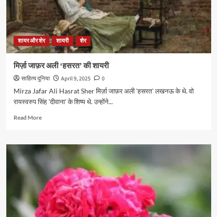
शायर और शेर
शायरी
शेर
मिर्ज़ा जाफ़र अली ‘हसरत’ की शायरी
साहित्य दुनिया
April 9, 2025
0
Mirza Jafar Ali Hasrat Sher मिर्ज़ा जाफ़र अली 'हसरत' लखनऊ के थे. वो
रायस्वरुप सिंह 'दीवाना' के शिष्य थे. उन्होंने...
Read
Read More
more
about
मिर्ज़ा
जाफ़र
अली
‘हसरत’
की
शायरी