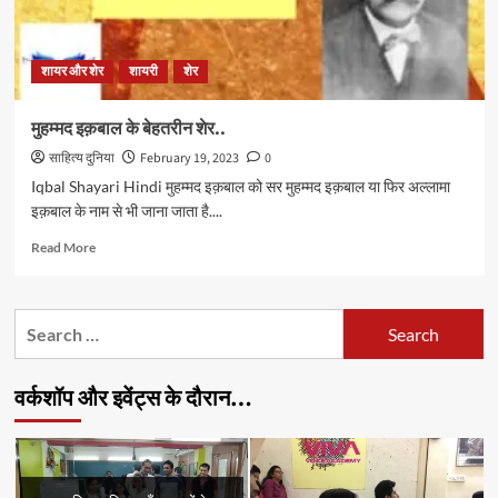
शायर और शेर
शायरी
शेर
मुहम्मद इक़बाल के बेहतरीन शेर..
साहित्य दुनिया
February 19, 2023
0
Iqbal Shayari Hindi मुहम्मद इक़बाल को सर मुहम्मद इक़बाल या फिर अल्लामा
इक़बाल के नाम से भी जाना जाता है....
Read
Read More
more
about
मुहम्मद
Search
इक़बाल
for:
के
बेहतरीन
वर्कशॉप और इवेंट्स के दौरान…
शेर..