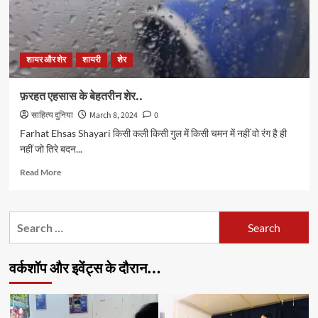
शायर और शेर
शायरी
शेर
फ़रहत एहसास के बेहतरीन शेर..
साहित्य दुनिया
March 8, 2024
0
Farhat Ehsas Shayari किसी कली किसी गुल में किसी चमन में नहीं वो रंग है ही
नहीं जो तिरे बदन...
Read
Read More
more
about
फ़रहत
Search
एहसास
for:
के
बेहतरीन
वर्कशॉप और इवेंट्स के दौरान…
शेर..