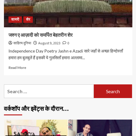
शायरी
शेर
जश्न ए आज़ादी को समर्पित बेहतरीन शेर
साहित्य दुनिया
August 9, 2023
0
Independence Day Poetry Jashn e Azadi सारे जहाँ से अच्छा हिन्दोस्ताँ
हमारा हम बुलबुलें हैं इसकी ये गुलसिताँ हमारा अल्लामा...
Read
Read More
more
about
जश्न
Search
ए
for:
आज़ादी
को
वर्कशॉप और इवेंट्स के दौरान…
समर्पित
बेहतरीन
शेर