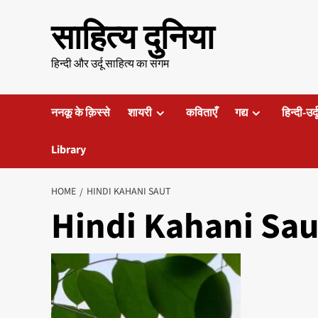
Skip
साहित्य दुनिया
to
content
हिन्दी और उर्दू साहित्य का संगम
ननकू के क़िस्से
शायरी
कविताएँ
गद्य
हिन्दी-उर्
Library
HOME
HINDI KAHANI SAUT
Hindi Kahani Sau