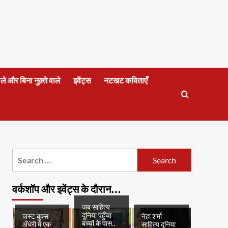
वाले और बिना नुक़्ते वाले
इवेंट्स
नटखट कविताएँ
Search
for:
वर्कशॉप और इवेंट्स के दौरान…
जब साहित्य
दुनिया पहुँचा
जस्ट बुक्स
नेहा शर्मा
बच्चों के पास..
अँधेरी में एक
साहित्य दुनिया