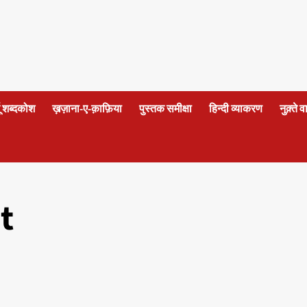
दू शब्दकोश
ख़ज़ाना-ए-क़ाफ़िया
पुस्तक समीक्षा
हिन्दी व्याकरण
नुक़्ते 
t