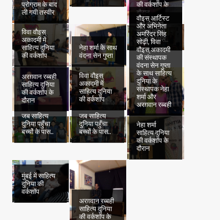
प्रोग्राम के बाद
की वर्कशॉप के
ली गयी तस्वीर
दौरान
वौइस् आर्टिस्ट
जब साहित्य
और अभिनेता
दुनिया पहुँचा
विवा वौइस्
अमरिंदर सिंह
बच्चों के पास..
अकादमी में
सोढ़ी, विवा
साहित्य दुनिया
नेहा शर्मा के साथ
वौइस् अकादमी
की वर्कशॉप
वंदना सेन गुप्ता
की संस्थापक
वंदना सेन गुप्ता
के साथ साहित्य
विवा वौइस्
अरग़वान रब्बही
दुनिया के
अकादमी में
साहित्य दुनिया
संस्थापक नेहा
साहित्य दुनिया
की वर्कशॉप के
शर्मा और
की वर्कशॉप
दौरान
अरग़वान रब्बही
जब साहित्य
जब साहित्य
दुनिया पहुँचा
दुनिया पहुँचा
नेहा शर्मा
बच्चों के पास..
बच्चों के पास..
साहित्य दुनिया
की वर्कशॉप के
दौरान
मुंबई में साहित्य
दुनिया की
वर्कशॉप
अरग़वान रब्बही
साहित्य दुनिया
की वर्कशॉप के