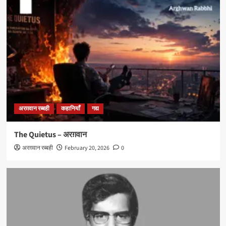
अरग़वान रब्बही
कहानियाँ
गद्य
The Quietus – अरग़वान
अरग़वान रब्बही
February 20, 2026
0