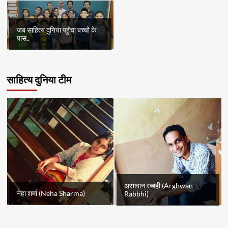
जब साहित्य दुनिया पहुँचा बच्चों के
पास..
साहित्य दुनिया टीम
अरग़वान रब्बही (Arghwan
नेहा शर्मा (Neha Sharma)
Rabbhi)