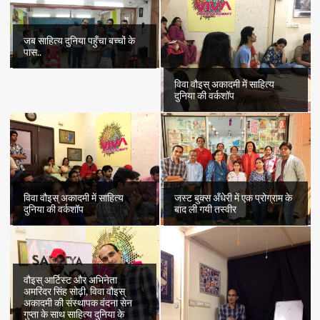
जब साहित्य दुनिया पहुँचा बच्चों के
पास..
विवा वौइस् अकादमी में साहित्य
दुनिया की वर्कशॉप
विवा वौइस् अकादमी में साहित्य
जस्ट बुक्स अँधेरी में एक प्रोग्राम के
दुनिया की वर्कशॉप
बाद ली गयी तस्वीर
वौइस् आर्टिस्ट और अभिनेता
अमरिंदर सिंह सोढ़ी, विवा वौइस्
अकादमी की संस्थापक वंदना सेन
गुप्ता के साथ साहित्य दुनिया के