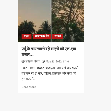
ग़ज़ल
शायर और शेर
शायरी
उर्दू के चार सबसे बड़े शाइरों की एक-एक
ग़ज़ल…
साहित्य दुनिया
May 21, 2022
0
Urdu ke ustaad shayar: हम यहाँ चार ग़ज़लें
पेश कर रहे हैं. मीर, ग़ालिब, इक़बाल और फ़ैज़ की
इन ग़ज़लों...
Read
Read More
more
about
उर्दू
के
चार