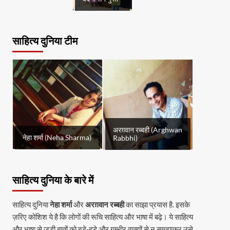
साहित्य दुनिया टीम
अरग़वान रब्बही (Arghwan
नेहा शर्मा (Neha Sharma)
Rabbhi)
साहित्य दुनिया के बारे में
साहित्य दुनिया
नेहा शर्मा
और
अरग़वान रब्बही
का साझा प्रयास है. इसके
ज़रिए कोशिश ये है कि लोगों की रूचि साहित्य और भाषा में बढ़े। ये साहित्य
और भाषा से जुड़ी बातों को बड़े-बड़े और गम्भीर वाक्यों से न समझाकर उसे