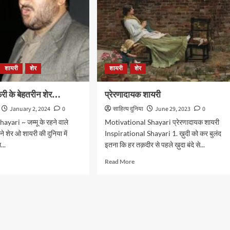
शायरी
शेर
शायरी
शेर
ी के बेहतरीन शेर…
प्रेरणादायक शायरी
January 2, 2024
0
साहित्य दुनिया
June 29, 2023
0
ayari ~ जम्मू के रहने वाले
Motivational Shayari प्रेरणादायक शायरी
 शेर ओ शायरी की दुनिया में
Inspirational Shayari 1. ख़ुदी को कर बुलंद
...
इतना कि हर तक़दीर से पहले ख़ुदा बंदे से...
d
Read
Read More
e
more
ut
about
ाक़त
प्रेरणादायक
री
शायरी
रीन
…