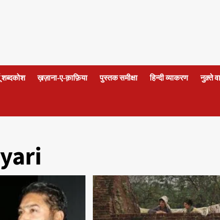
दू शब्दकोश
ख़ज़ाना-ए-क़ाफ़िया
पुस्तक समीक्षा
हिन्दी व्याकरण
नुक़्ते 
yari