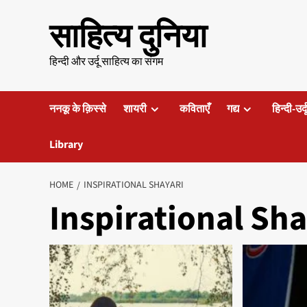
Skip
साहित्य दुनिया
to
content
हिन्दी और उर्दू साहित्य का संगम
ननकू के क़िस्से
शायरी
कविताएँ
गद्य
हिन्दी-उर्
Library
HOME
INSPIRATIONAL SHAYARI
Inspirational Sha