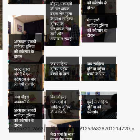
की वर्कशॉप के
वौइस् अकादमी
दौरान
की संस्थापक
वंदना सेन गुप्ता
के साथ साहित्य
नेहा शर्मा
दुनिया के
साहित्य दुनिया
संस्थापक नेहा
की वर्कशॉप के
शर्मा और
दौरान
अरग़वान रब्बही
अरग़वान रब्बही
साहित्य दुनिया
की वर्कशॉप के
दौरान
जब साहित्य
जब साहित्य
दुनिया पहुँचा
दुनिया पहुँचा
जस्ट बुक्स
बच्चों के पास..
बच्चों के पास..
अँधेरी में एक
प्रोग्राम के बाद
ली गयी तस्वीर
विवा वौइस्
विवा वौइस्
अकादमी में
अकादमी में
मुंबई में साहित्य
साहित्य दुनिया
साहित्य दुनिया
दुनिया की
अरग़वान रब्बही
की वर्कशॉप
की वर्कशॉप
वर्कशॉप
साहित्य दुनिया
की वर्कशॉप के
दौरान
नेहा शर्मा के साथ
वंदना सेन गुप्ता