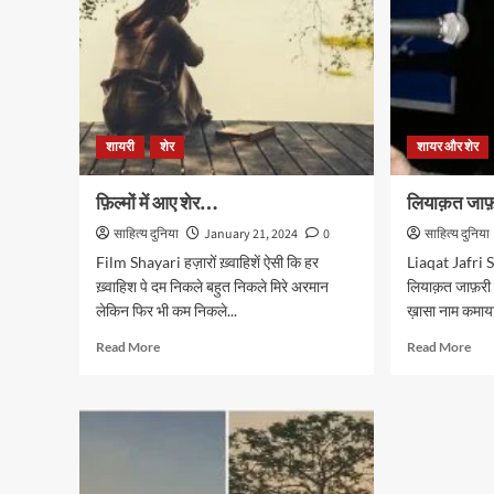
शायरी
शेर
शायर और शेर
फ़िल्मों में आए शेर…
लियाक़त जाफ़र
साहित्य दुनिया
January 21, 2024
0
साहित्य दुनिया
Film Shayari हज़ारों ख़्वाहिशें ऐसी कि हर
Liaqat Jafri Sh
ख़्वाहिश पे दम निकले बहुत निकले मिरे अरमान
लियाक़त जाफ़री ने
लेकिन फिर भी कम निकले...
ख़ासा नाम कमाया
Read
Rea
Read More
Read More
more
mor
about
abo
फ़िल्मों
लिय
में
जाफ़
आए
के
शेर…
बेहत
शेर