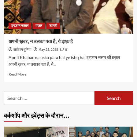
इरफ़ान सत्तार
ग़ज़ल
शायरी
अपनी ख़बर, न उसका पता है, ये इश्क़ है
साहित्य दुनिया
May 25, 2025
0
Apnii Khabar na uska pata hai ye ishq hai इरफ़ान सत्तार की ग़ज़ल
अपनी ख़बर, न उसका पता है, ये...
Read
Read More
more
about
अपनी
Search
ख़बर,
for:
न
उसका
वर्कशॉप और इवेंट्स के दौरान…
पता
है,
ये
इश्क़