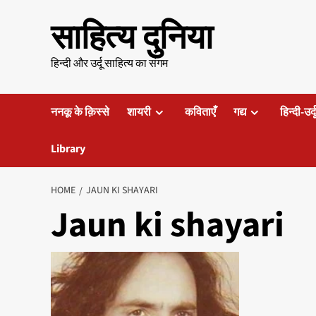
Skip
साहित्य दुनिया
to
content
हिन्दी और उर्दू साहित्य का संगम
ननकू के क़िस्से
शायरी
कविताएँ
गद्य
हिन्दी-उर्
Library
HOME
JAUN KI SHAYARI
Jaun ki shayari