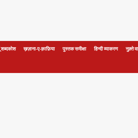
दू शब्दकोश
ख़ज़ाना-ए-क़ाफ़िया
पुस्तक समीक्षा
हिन्दी व्याकरण
नुक़्ते 