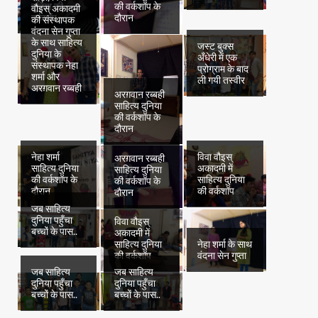
दुनिया की
की वर्कशॉप के
वौइस् अकादमी
वर्कशॉप
दौरान
की संस्थापक
वंदना सेन गुप्ता
के साथ साहित्य
जस्ट बुक्स
दुनिया के
अँधेरी में एक
संस्थापक नेहा
प्रोग्राम के बाद
शर्मा और
ली गयी तस्वीर
अरग़वान रब्बही
अरग़वान रब्बही
साहित्य दुनिया
की वर्कशॉप के
दौरान
नेहा शर्मा
विवा वौइस्
अरग़वान रब्बही
साहित्य दुनिया
अकादमी में
साहित्य दुनिया
की वर्कशॉप के
साहित्य दुनिया
की वर्कशॉप के
दौरान
की वर्कशॉप
दौरान
जब साहित्य
दुनिया पहुँचा
विवा वौइस्
बच्चों के पास..
अकादमी में
साहित्य दुनिया
नेहा शर्मा के साथ
की वर्कशॉप
वंदना सेन गुप्ता
जब साहित्य
जब साहित्य
दुनिया पहुँचा
दुनिया पहुँचा
बच्चों के पास..
बच्चों के पास..