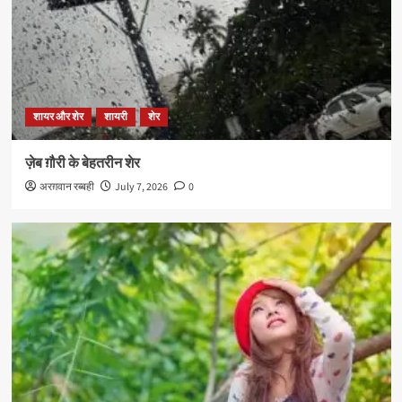
शायर और शेर
शायरी
शेर
ज़ेब ग़ौरी के बेहतरीन शेर
अरग़वान रब्बही
July 7, 2026
0