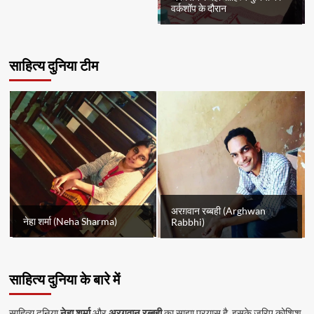
वर्कशॉप के दौरान
साहित्य दुनिया टीम
अरग़वान रब्बही (Arghwan
नेहा शर्मा (Neha Sharma)
Rabbhi)
साहित्य दुनिया के बारे में
साहित्य दुनिया
नेहा शर्मा
और
अरग़वान रब्बही
का साझा प्रयास है. इसके ज़रिए कोशिश