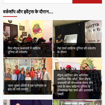
for:
वर्कशॉप और इवेंट्स के दौरान…
विवा वौइस् अकादमी में साहित्य
नेहा शर्मा साहित्य दुनिया की वर्कशॉप
दुनिया की वर्कशॉप
के दौरान
वौइस् आर्टिस्ट और अभिनेता
अमरिंदर सिंह सोढ़ी, विवा वौइस्
अकादमी की संस्थापक वंदना सेन
जस्ट बुक्स अँधेरी में एक प्रोग्राम के
गुप्ता के साथ साहित्य दुनिया के
बाद ली गयी तस्वीर
संस्थापक नेहा शर्मा और अरग़वान
रब्बही