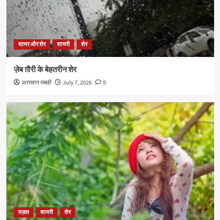
शायर और शेर
शायरी
शेर
ज़ेब ग़ौरी के बेहतरीन शेर
अरग़वान रब्बही
July 7, 2026
0
ग़ज़ल
शायरी
शेर