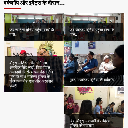
वर्कशॉप और इवेंट्स के दौरान…
जब साहित्य दुनिया पहुँचा बच्चों के
जब साहित्य दुनिया पहुँचा बच्चों के
पास..
पास..
वौइस् आर्टिस्ट और अभिनेता
अमरिंदर सिंह सोढ़ी, विवा वौइस्
अकादमी की संस्थापक वंदना सेन
गुप्ता के साथ साहित्य दुनिया के
मुंबई में साहित्य दुनिया की वर्कशॉप
संस्थापक नेहा शर्मा और अरग़वान
रब्बही
विवा वौइस् अकादमी में साहित्य
दुनिया की वर्कशॉप