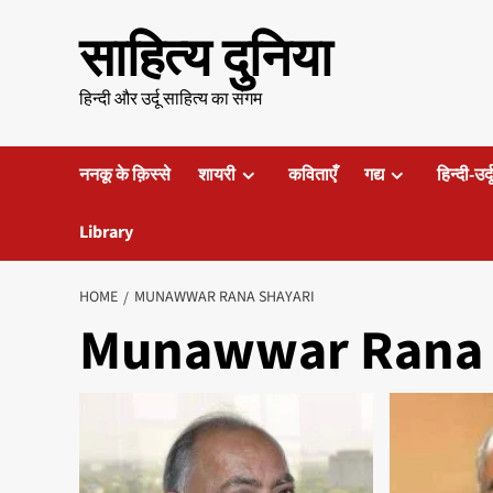
Skip
साहित्य दुनिया
to
content
हिन्दी और उर्दू साहित्य का संगम
ननकू के क़िस्से
शायरी
कविताएँ
गद्य
हिन्दी-उर्
Library
HOME
MUNAWWAR RANA SHAYARI
Munawwar Rana 