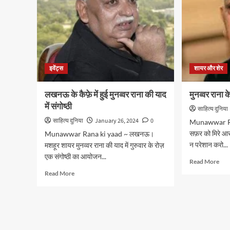
इवेंट्स
शायर और शेर
लखनऊ के कैफ़े में हुई मुनव्वर राना की याद
मुनव्वर राना 
में संगोष्ठी
साहित्य दुनिया
साहित्य दुनिया
January 26, 2024
0
Munawwar Ra
सफ़र को मिरे आस
Munawwar Rana ki yaad ~ लखनऊ।
न परेशान करो...
मशहूर शायर मुनव्वर राना की याद में गुरुवार के रोज़
एक संगोष्ठी का आयोजन...
Rea
Read More
mor
Read
Read More
abo
more
मुनव्
about
राना
लखनऊ
के
के
बेहत
कैफ़े
शेर