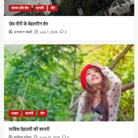
शायर और शेर
शायरी
शेर
ज़ेब ग़ौरी के बेहतरीन शेर
अरग़वान रब्बही
July 7, 2026
0
ग़ज़ल
शायरी
शेर
ताबिश देहलवी की शायरी
साहित्य दुनिया
June 25, 2026
0