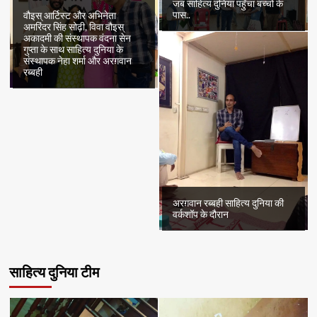
जब साहित्य दुनिया पहुँचा बच्चों के
पास..
वौइस् आर्टिस्ट और अभिनेता
अमरिंदर सिंह सोढ़ी, विवा वौइस्
अकादमी की संस्थापक वंदना सेन
गुप्ता के साथ साहित्य दुनिया के
संस्थापक नेहा शर्मा और अरग़वान
रब्बही
अरग़वान रब्बही साहित्य दुनिया की
वर्कशॉप के दौरान
साहित्य दुनिया टीम