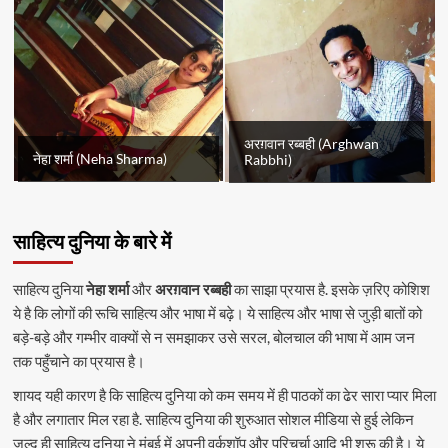
अरग़वान रब्बही (Arghwan
नेहा शर्मा (Neha Sharma)
Rabbhi)
साहित्य दुनिया के बारे में
साहित्य दुनिया
नेहा शर्मा
और
अरग़वान रब्बही
का साझा प्रयास है. इसके ज़रिए कोशिश
ये है कि लोगों की रूचि साहित्य और भाषा में बढ़े। ये साहित्य और भाषा से जुड़ी बातों को
बड़े-बड़े और गम्भीर वाक्यों से न समझाकर उसे सरल, बोलचाल की भाषा में आम जन
तक पहुँचाने का प्रयास है।
शायद यही कारण है कि साहित्य दुनिया को कम समय में ही पाठकों का ढेर सारा प्यार मिला
है और लगातार मिल रहा है. साहित्य दुनिया की शुरुआत सोशल मीडिया से हुई लेकिन
जल्द ही साहित्य दुनिया ने मुंबई में अपनी वर्कशॉप और परिचर्चा आदि भी शुरू की है। ये