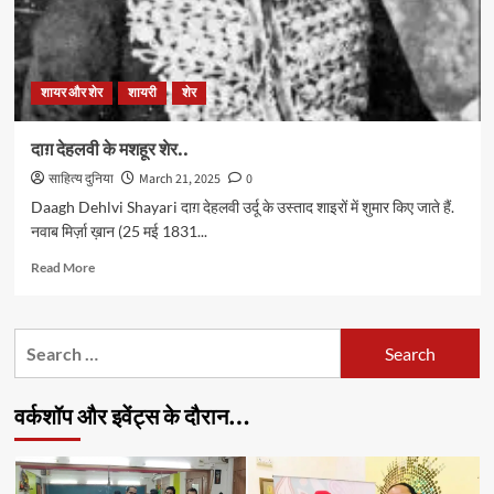
शायर और शेर
शायरी
शेर
दाग़ देहलवी के मशहूर शेर..
साहित्य दुनिया
March 21, 2025
0
Daagh Dehlvi Shayari दाग़ देहलवी उर्दू के उस्ताद शाइरों में शुमार किए जाते हैं.
नवाब मिर्ज़ा ख़ान (25 मई 1831...
Read
Read More
more
about
दाग़
Search
देहलवी
for:
के
मशहूर
वर्कशॉप और इवेंट्स के दौरान…
शेर..