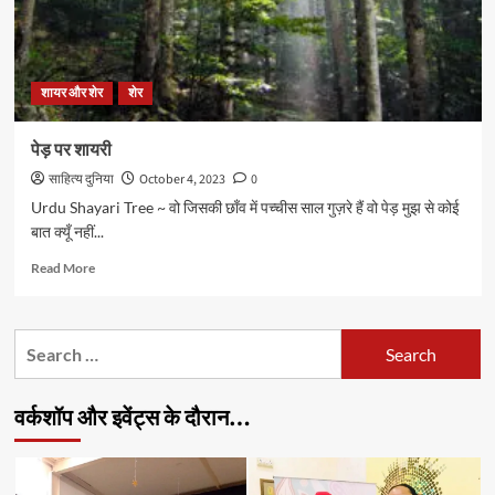
शायर और शेर
शेर
पेड़ पर शायरी
साहित्य दुनिया
October 4, 2023
0
Urdu Shayari Tree ~ वो जिसकी छाँव में पच्चीस साल गुज़रे हैं वो पेड़ मुझ से कोई
बात क्यूँ नहीं...
Read
Read More
more
about
पेड़
Search
पर
for:
शायरी
वर्कशॉप और इवेंट्स के दौरान…