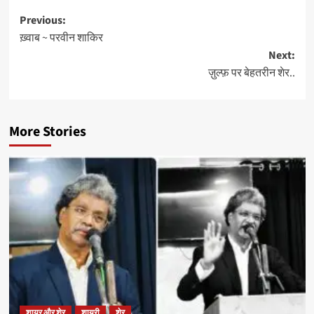
Post
Previous:
ख़्वाब ~ परवीन शाकिर
navigation
Next:
ज़ुल्फ़ पर बेहतरीन शेर..
More Stories
शायर और शेर
शायरी
शेर