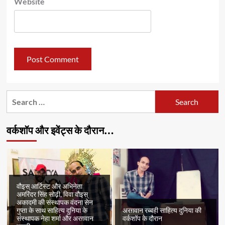
Website
Search
for:
वर्कशॉप और इवेंट्स के दौरान…
वौइस् आर्टिस्ट और अभिनेता
अमरिंदर सिंह सोढ़ी, विवा वौइस्
अकादमी की संस्थापक वंदना सेन
अरग़वान रब्बही साहित्य दुनिया की
गुप्ता के साथ साहित्य दुनिया के
वर्कशॉप के दौरान
संस्थापक नेहा शर्मा और अरग़वान