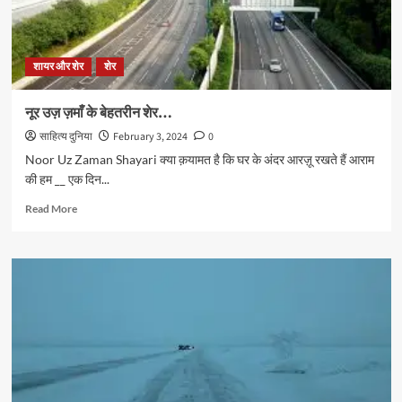
शायर और शेर
शेर
नूर उज़ ज़माँ के बेहतरीन शेर…
साहित्य दुनिया
February 3, 2024
0
Noor Uz Zaman Shayari क्या क़यामत है कि घर के अंदर आरज़ू रखते हैं आराम
की हम __ एक दिन...
Read
Read More
more
about
नूर
उज़
ज़माँ
के
बेहतरीन
शेर…