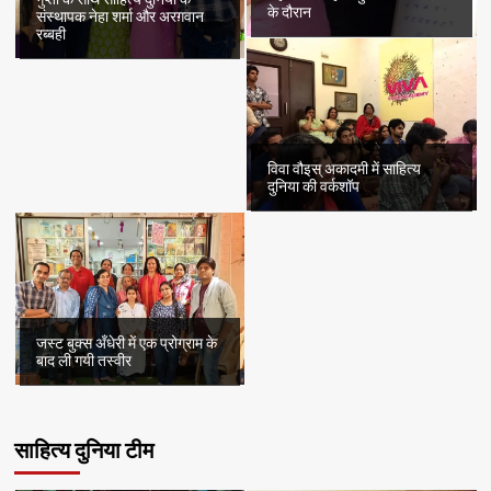
के दौरान
संस्थापक नेहा शर्मा और अरग़वान
रब्बही
विवा वौइस् अकादमी में साहित्य
दुनिया की वर्कशॉप
जस्ट बुक्स अँधेरी में एक प्रोग्राम के
बाद ली गयी तस्वीर
साहित्य दुनिया टीम