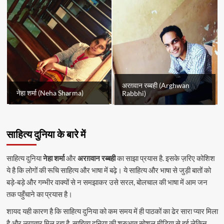
अरग़वान रब्बही (Arghwan
नेहा शर्मा (Neha Sharma)
Rabbhi)
साहित्य दुनिया के बारे में
साहित्य दुनिया
नेहा शर्मा
और
अरग़वान रब्बही
का साझा प्रयास है. इसके ज़रिए कोशिश
ये है कि लोगों की रूचि साहित्य और भाषा में बढ़े। ये साहित्य और भाषा से जुड़ी बातों को
बड़े-बड़े और गम्भीर वाक्यों से न समझाकर उसे सरल, बोलचाल की भाषा में आम जन
तक पहुँचाने का प्रयास है।
शायद यही कारण है कि साहित्य दुनिया को कम समय में ही पाठकों का ढेर सारा प्यार मिला
है और लगातार मिल रहा है. साहित्य दुनिया की शुरुआत सोशल मीडिया से हुई लेकिन