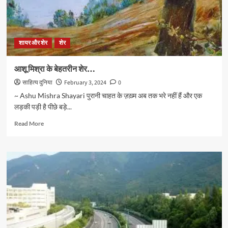
शायर और शेर
शेर
आशू मिश्रा के बेहतरीन शेर…
साहित्य दुनिया
February 3, 2024
0
~ Ashu Mishra Shayari पुरानी चाहत के ज़ख़्म अब तक भरे नहीं हैं और एक
लड़की पड़ी है पीछे बड़े...
Read
Read More
more
about
आशू
मिश्रा
के
बेहतरीन
शेर…