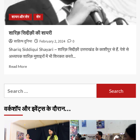
शायर और शेर
शेर
शारिक़ सिद्दीक़ी की शायरी
साहित्य दुनिया
February 2, 2024
0
Shariq Siddiqui Shayari ~ शारिक़ सिद्दीक़ी उत्तराखंड के काशीपुर से हैं. पेशे से
अध्यापक शारिक़ मुशाइरों में भी शिरकत करते...
Read
Read More
more
about
शारिक़
Search
सिद्दीक़ी
for:
की
शायरी
वर्कशॉप और इवेंट्स के दौरान…