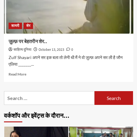
शायरी
शेर
ज़ुल्फ़ पर बेहतरीन शेर..
साहित्य दुनिया
October 13, 2023
0
Zulf Shayari अपने सर इक बला तो लेनी थी मैं ने वो ज़ुल्फ़ अपने सर ली है जौन
एलिया _______...
Read
Read More
more
about
ज़ुल्फ़
Search
पर
for:
बेहतरीन
शेर..
वर्कशॉप और इवेंट्स के दौरान…