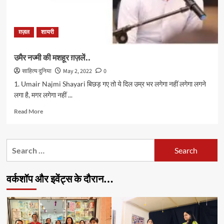
ग़ज़ल
शायरी
उमैर नज्मी की मशहूर ग़ज़लें..
साहित्य दुनिया
May 2, 2022
0
1. Umair Najmi Shayari बिछड़ गए तो ये दिल उम्र भर लगेगा नहीं लगेगा लगने
लगा है, मगर लगेगा नहीं ...
Read
Read More
more
about
उमैर
Search
नज्मी
for:
की
मशहूर
वर्कशॉप और इवेंट्स के दौरान…
ग़ज़लें..