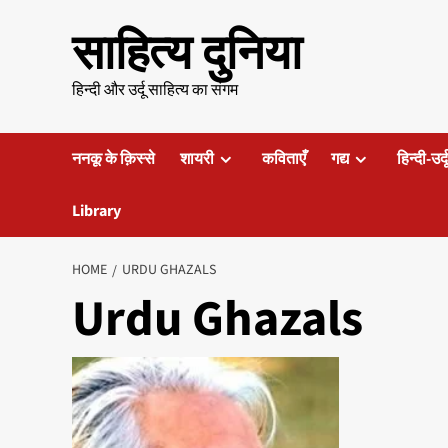
Skip
साहित्य दुनिया
to
content
हिन्दी और उर्दू साहित्य का संगम
ननकू के क़िस्से
शायरी
कविताएँ
गद्य
हिन्दी-उर्
Library
HOME
URDU GHAZALS
Urdu Ghazals