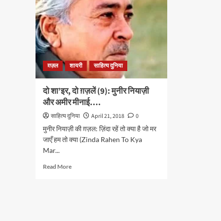
ग़ज़ल
शायरी
साहित्य दुनिया
दो शा’इर, दो ग़ज़लें (9): मुनीर नियाज़ी
और अमीर मीनाई….
साहित्य दुनिया
April 21, 2018
0
मुनीर नियाज़ी की ग़ज़ल: ज़िंदा रहें तो क्या है जो मर
जाएँ हम तो क्या (Zinda Rahen To Kya
Mar...
Read
Read More
more
about
दो
शा’इर,
दो