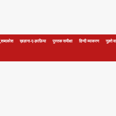
दू शब्दकोश
ख़ज़ाना-ए-क़ाफ़िया
पुस्तक समीक्षा
हिन्दी व्याकरण
नुक़्ते 