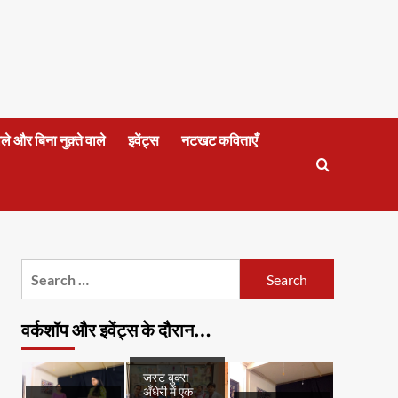
वाले और बिना नुक़्ते वाले
इवेंट्स
नटखट कविताएँ
Search
for:
वर्कशॉप और इवेंट्स के दौरान…
जस्ट बुक्स
अँधेरी में एक