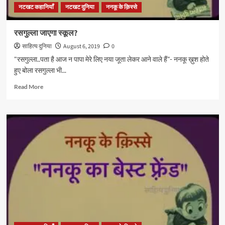
नटखट कहानियाँ
नटखट दुनिया
ननकू के क़िस्से
रसगुल्ला जाएगा स्कूल?
साहित्य दुनिया
August 6, 2019
0
"रसगुल्ला..पता है आज न पापा मेरे लिए नया जूता लेकर आने वाले हैं"- ननकू ख़ुश होते
हुए बोला रसगुल्ला भी...
Read
Read More
more
about
रसगुल्ला
जाएगा
स्कूल?