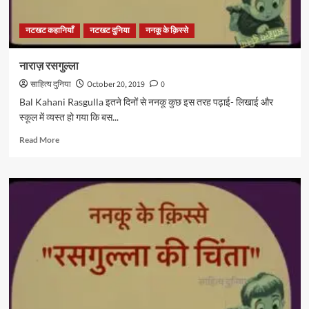
नटखट कहानियाँ
नटखट दुनिया
ननकू के क़िस्से
नाराज़ रसगुल्ला
साहित्य दुनिया
October 20, 2019
0
Bal Kahani Rasgulla इतने दिनों से ननकू कुछ इस तरह पढ़ाई- लिखाई और
स्कूल में व्यस्त हो गया कि बस...
Read
Read More
more
about
नाराज़
रसगुल्ला