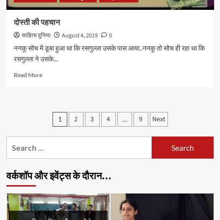
दोस्ती की पहचान
साहित्य दुनिया
August 4, 2019
0
ननकू सोच में डूबा हुआ था कि रसगुल्ला उसके पास आया..ननकू तो सोच ही रहा था कि
रसगुल्ला ने उसके...
Read
Read More
more
about
दोस्ती
की
Posts
2
3
4
9
Next
1
…
पहचान
pagination
Search
for:
वर्कशॉप और इवेंट्स के दौरान…