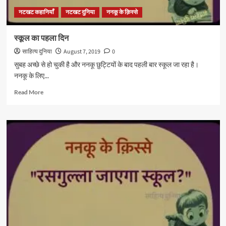
नटखट कहानियाँ
नटखट दुनिया
ननकू के क़िस्से
स्कूल का पहला दिन
साहित्य दुनिया
August 7, 2019
0
सुबह अच्छे से हो चुकी है और ननकू छुट्टियों के बाद पहली बार स्कूल जा रहा है।
ननकू के लिए...
Read
Read More
more
about
स्कूल
का
पहला
दिन