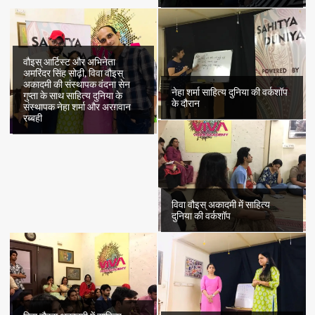
वौइस् आर्टिस्ट और अभिनेता
अमरिंदर सिंह सोढ़ी, विवा वौइस्
अकादमी की संस्थापक वंदना सेन
नेहा शर्मा साहित्य दुनिया की वर्कशॉप
गुप्ता के साथ साहित्य दुनिया के
के दौरान
संस्थापक नेहा शर्मा और अरग़वान
रब्बही
विवा वौइस् अकादमी में साहित्य
दुनिया की वर्कशॉप