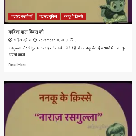
नटखट कहानियाँ
नटखट दुनिया
ननकू के क़िस्से
कविता बाल दिवस की
साहित्य दुनिया
November 10, 2019
0
रसगुल्ला और चीकू घर के बाहर के गार्डन में बैठे हैं और ननकू बैठा है बरामदे में। ननकू
अपनी कॉपी...
Read
Read More
more
about
कविता
बाल
दिवस
की