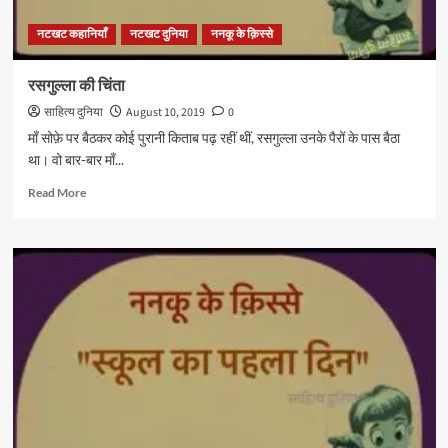
नटखट कहानियाँ
नटखट दुनिया
ननकू के क़िस्से
रसगुल्ला की चिंता
साहित्य दुनिया
August 10, 2019
0
माँ सोफ़े पर बैठकर कोई पुरानी किताब पढ़ रहीं थीं, रसगुल्ला उनके पैरों के पास बैठा
था। वो बार-बार माँ...
Read
Read More
more
about
रसगुल्ला
की
चिंता