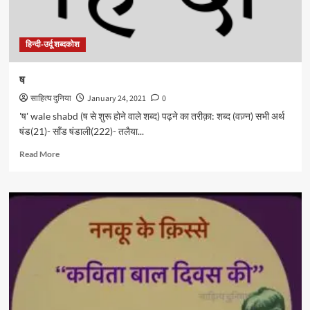
हिन्दी-उर्दू शब्दकोश
ष
साहित्य दुनिया
January 24, 2021
0
'ष' wale shabd (ष से शुरू होने वाले शब्द) पढ़ने का तरीक़ा: शब्द (वज़्न) सभी अर्थ
षंड(21)- साँड षंडाली(222)- तलैया...
Read
Read More
more
about
ष