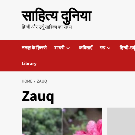
Skip
साहित्य दुनिया
to
content
हिन्दी और उर्दू साहित्य का संगम
ननकू के क़िस्से
शायरी
कविताएँ
गद्य
हिन्दी-उर्
Library
HOME
ZAUQ
Zauq