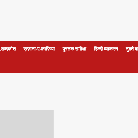
दू शब्दकोश
ख़ज़ाना-ए-क़ाफ़िया
पुस्तक समीक्षा
हिन्दी व्याकरण
नुक़्ते 