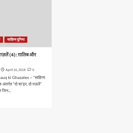
ी
साहित्य दुनिया
 ग़ज़लें (4): ग़ालिब और
April 10, 2018
0
auq ki Ghazalen ~ “साहित्य
के अंतर्गत “दो शा’इर, दो ग़ज़लें”
ज जिन...
d
e
ut
र,