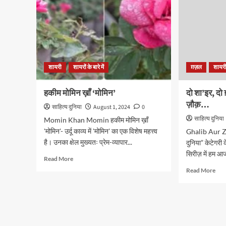
शायरी
शायरों के बारे में
ग़ज़ल
शायर
हकीम मोमिन ख़ाँ ‘मोमिन’
दो शा’इर, दो
ज़ौक़…
साहित्य दुनिया
August 1, 2024
0
साहित्य दुनिया
Momin Khan Momin हकीम मोमिन ख़ाँ
'मोमिन'- उर्दू काव्य में 'मोमिन' का एक विशेष महत्त्व
Ghalib Aur Z
है। उनका क्षेल मुख्यतः प्रेम-व्यापार...
दुनिया” केटेगरी 
सिरीज़ में हम आ
Read
Read More
more
Rea
Read More
about
mor
हकीम
abo
मोमिन
दो
ख़ाँ
शा’इ
‘मोमिन’
दो