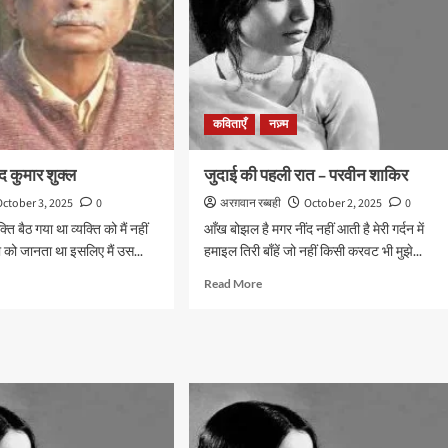
कविताएँ
नज़्म
द कुमार शुक्ल
जुदाई की पहली रात – परवीन शाकिर
October 3, 2025
0
अरग़वान रब्बही
October 2, 2025
0
ति बैठ गया था व्यक्ति को मैं नहीं
आँख बोझल है मगर नींद नहीं आती है मेरी गर्दन में
 को जानता था इसलिए मैं उस...
हमाइल तिरी बाँहें जो नहीं किसी करवट भी मुझे...
d
Read
Read More
e
more
ut
about
शा
जुदाई
की
द
पहली
र
रात
ल
–
परवीन