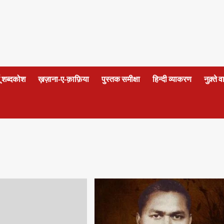
दू शब्दकोश
ख़ज़ाना-ए-क़ाफ़िया
पुस्तक समीक्षा
हिन्दी व्याकरण
नुक़्ते 