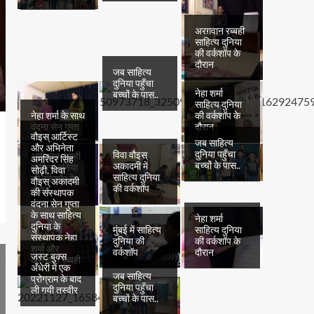
अरग़वान रब्बही
साहित्य दुनिया
की वर्कशॉप के
दौरान
जब साहित्य
दुनिया पहुँचा
नेहा शर्मा
बच्चों के पास..
साहित्य दुनिया
नेहा शर्मा के साथ
की वर्कशॉप के
वंदना सेन गुप्ता
दौरान
वौइस् आर्टिस्ट
जब साहित्य
और अभिनेता
दुनिया पहुँचा
विवा वौइस्
अरग़वान रब्बही
अमरिंदर सिंह
बच्चों के पास..
अकादमी में
साहित्य दुनिया
सोढ़ी, विवा
साहित्य दुनिया
की वर्कशॉप के
वौइस् अकादमी
की वर्कशॉप
दौरान
की संस्थापक
वंदना सेन गुप्ता
के साथ साहित्य
नेहा शर्मा
दुनिया के
मुंबई में साहित्य
साहित्य दुनिया
संस्थापक नेहा
दुनिया की
की वर्कशॉप के
शर्मा और
वर्कशॉप
दौरान
जस्ट बुक्स
अरग़वान रब्बही
अँधेरी में एक
जब साहित्य
प्रोग्राम के बाद
दुनिया पहुँचा
ली गयी तस्वीर
बच्चों के पास..