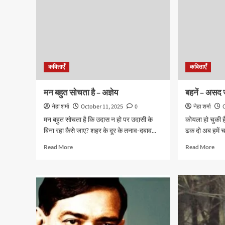
कविताएँ
कविताएँ
मन बहुत सोचता है – अज्ञेय
बहनें – असद ज
नेहा शर्मा
October 11, 2025
0
नेहा शर्मा
मन बहुत सोचता है कि उदास न हो पर उदासी के
कोयला हो चुकी हैं
बिना रहा कैसे जाए? शहर के दूर के तनाव-दबाव...
ढक दो अब हमें चा
Read
Rea
Read More
Read More
more
mor
about
abo
मन
बहनें
बहुत
–
सोचता
अस
है
ज़ैदी
–
अज्ञेय