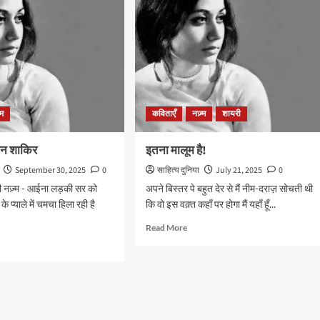
शाकिर
्म
कविताएँ
नज़्म
शायरी
ीन शाकिर
इतना मालूम है!
September 30, 2025
0
साहित्य दुनिया
July 21, 2025
0
 नज़्म - आईना लड़की सर को
अपने बिस्तर पे बहुत देर से मैं नीम-दराज़ सोचती थी
के प्याले में चमचा हिला रही है
कि वो इस वक़्त कहाँ पर होगा मैं यहाँ हूँ...
Read
Read More
more
d
about
e
इतना
ut
मालूम
ा
है!
ीन