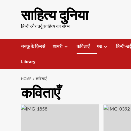
Skip
साहित्य दुनिया
to
content
हिन्दी और उर्दू साहित्य का संगम
ननकू के क़िस्से
शायरी
कविताएँ
गद्य
हिन्दी-उर्
Library
HOME
कविताएँ
कविताएँ