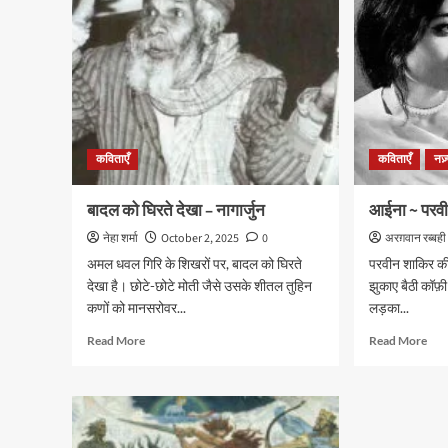
दिनकर
कविताएँ
कविताएँ
नज़
बादल को घिरते देखा – नागार्जुन
आईना ~ परव
नेहा शर्मा
October 2, 2025
0
अरग़वान रब्बही
अमल धवल गिरि के शिखरों पर, बादल को घिरते
परवीन शाकिर की
देखा है। छोटे-छोटे मोती जैसे उसके शीतल तुहिन
झुकाए बैठी कॉफ़ी 
कणों को मानसरोवर...
लड़का...
Read
Rea
Read More
Read More
more
mor
about
abo
बादल
आईन
को
~
घिरते
परव