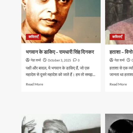
कविताएँ
कविताएँ
भगवान के डाकिए – रामधारी सिंह दिनकर
हताशा – विनो
नेहा शर्मा
October 3, 2025
0
नेहा शर्मा
पक्षी और बादल, ये भगवान के डाकिए हैं, जो एक
हताशा से एक व्यक्
महादेश से दूसरे महादेश को जाते हैं। हम तो समझ...
जानता था हताशा
Read
Rea
Read More
Read More
more
mor
about
abo
भगवान
हता
के
–
डाकिए
विनो
–
कुमा
रामधारी
शुक्
सिंह