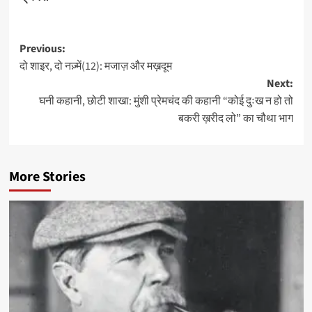
Post
Previous:
दो शाइर, दो नज़्में(12): मजाज़ और मख़दूम
navigation
Next:
घनी कहानी, छोटी शाखा: मुंशी प्रेमचंद की कहानी “कोई दुःख न हो तो
बकरी ख़रीद लो” का चौथा भाग
More Stories