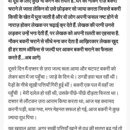
वो दूध के लिए कुछ भी करने को तैयार हैं..घर का नौकर रोज़ बकरी
चराने ले जाता लेकिन वो उसे छोड़कर सो जाया करता जिससे बकरी
किसी के खेत में घुस जाती है और वो लोग अपनी फसल नष्ट होने से
नाराज़ होकर लेखक पर चढ़ाई क्र देते हैं. लेखक की पत्नी उनसे
लड़कर उन्हें भगा देती हैं, पर लेखक को अपनी ग़लती का एहसास है.
नौकर बकरी चराने से सीधे मना कर देता है आख़िरकार लेखक ख़ुद
ही हर शाम ऑफिस से जल्दी घर आकर बकरी चराने का फैसला
करते हैं…अब आगे)
दूसरे दिन मैं दफ्तर से ज़रा जल्द चला आया और चटपट बकरी को
लेकर बाग़ में जा पहुँचा। जाड़े के दिन थे। ठण्डी हवा चल रही थी।
पेड़ों के नीचे सूखी पत्तियाँ गिरी हुई थीं। बकरी एक पल में वहाँ जा
पहुँची । मेरी दलेल हो रही थी, उसके पीछे-पीछे दौड़ता फिरता था।
दफ्तर से लौटकर ज़रा आराम किया करता था, आज यह कवायद
करनी पड़ी, थक गया, मगर मेहनत सफल हो गई, आज बकरी ने कुछ
ज़्यादा दूध पिया।
यह ख़याल आया, अगर सूखी पत्तियाँ खाने से दूध की मात्रा बढ़ गई तो