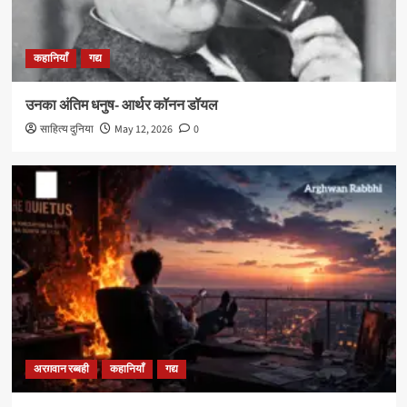
कहानियाँ
गद्य
उनका अंतिम धनुष- आर्थर कॉनन डॉयल
साहित्य दुनिया
May 12, 2026
0
अरग़वान रब्बही
कहानियाँ
गद्य