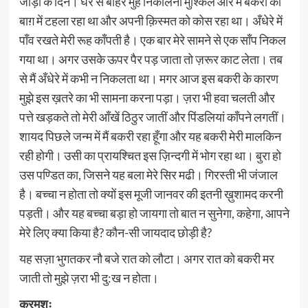
जाड़ों के दिन। घर से बाहर मुँह निकालना मुश्किल और मैं बकरी को
बाग़ में टहला रहा था और अपनी क़िस्मत को कोस रहा था। अँधेरे में
पाँव रखते मेरी रूह काँपती है। एक बार मेरे सामने से एक साँप निकल
गया था। अगर उसके ऊपर पैर पड़ जाता तो ज़रूर काट लेता। तब
से मैं अँधेरे में कभी न निकलता था। मगर आज इस बकरी के कारण
मुझे इस ख़तरे का भी सामना करना पड़ा। ज़रा भी हवा चलती और
पत्ते खड़कते तो मेरी आँखें ठिठुर जातीं और पिंडलियां काँपने लगतीं।
शायद पिछले जन्म में मैं बकरी रहा हूँगा और यह बकरी मेरी मालकिन
रही होगी। उसी का प्रायश्चित इस ज़िन्दगी में भोग रहा था। बुरा हो
उस पण्डित का, जिसने यह बला मेरे सिर मढी। गिरस्ती भी जंजाल
है। बच्चा न होता तो क्यों इस मूजी जानवर की इतनी ख़ुशामद करनी
पड़ती। और यह बच्चा बड़ा हो जायगा तो बात न सुनेगा, कहेगा, आपने
मेरे लिए क्या किया है? कौन-सी जायदाद छोड़ी है?
यह सज़ा भुगतकर नौ बजे रात को लौटा। अगर रात को बकरी मर
जाती तो मुझे ज़रा भी दु:ख न होता।
क्रमशः