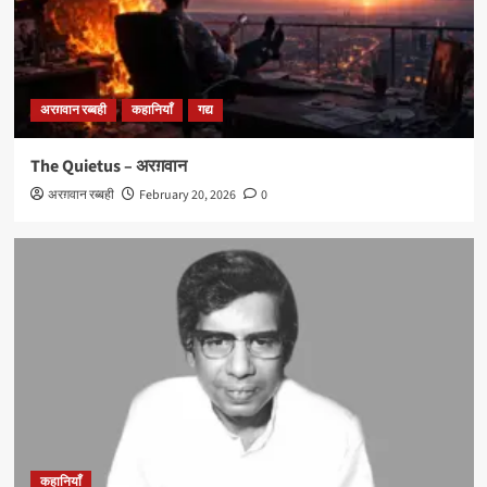
अरग़वान रब्बही
कहानियाँ
गद्य
The Quietus – अरग़वान
अरग़वान रब्बही
February 20, 2026
0
कहानियाँ