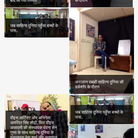
बाद ली गयी तस्वीर
के दौरान
जब साहित्य दुनिया पहुँचा बच्चों के
पास..
अरग़वान रब्बही साहित्य दुनिया की
वर्कशॉप के दौरान
जब साहित्य दुनिया पहुँचा बच्चों के
पास..
वौइस् आर्टिस्ट और अभिनेता
अमरिंदर सिंह सोढ़ी, विवा वौइस्
अकादमी की संस्थापक वंदना सेन
गुप्ता के साथ साहित्य दुनिया के
संस्थापक नेहा शर्मा और अरग़वान