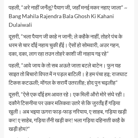
पहली, “अरे नाहीं जनँलू? पैयाग जी, जहाँ मनई मकर नहाए जाला” ~
Bang Mahila Rajendra Bala Ghosh Ki Kahani
Dulaiwali
दूसरी, “भला पैयाग जी काहे न जानी; ले कहैके नाहीं, तोहरे पंच के
धरम से चार दाँई नहाय चुकी हँई। ऐसों हो सोमवारी, अउर गहन,
दका, दका, लाग रहा तउन तोहरे काशी जी नाहाय गइ रहे”
पहली, “आवे जाय के तो सब अऊते जाता बटले बाटेन। फुन यह
साइत तो बिचारो विपत में न पड़ल बाटिली। हे हम पंचा हइ; राजघाट
टिकस कटऊली; मोंगल के सरायैं उतरलीह; होद पुन चढ़लीह”
दूसरी, “ऐसे एक दाँई हम आवत रहे। एक मिली औरो मोरे संघे रही।
दकौने टिसनीया पर उकर मलिकवा उतरे से कि जुरतँइ हैं गड़िया
खुली। अब भइया ऊगरा फाड़-फाड़ नरियाय, ए साहब, गड़िया खड़ी
कर! ए साहेब, गड़िया तँनी खड़ी कर! भला गड़िया दहिनाती काहै के
खड़ी होय?”