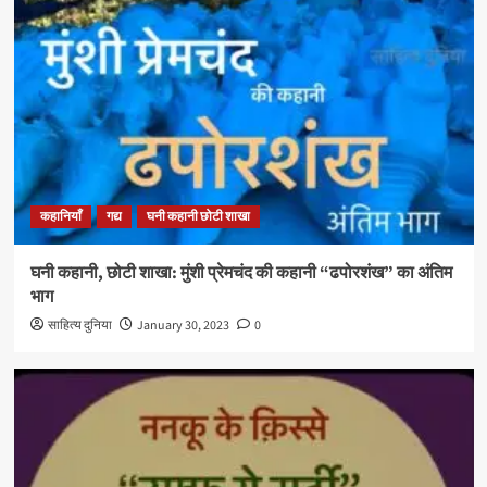
कहानियाँ
गद्य
घनी कहानी छोटी शाखा
घनी कहानी, छोटी शाखा: मुंशी प्रेमचंद की कहानी “ढपोरशंख” का अंतिम
भाग
साहित्य दुनिया
January 30, 2023
0