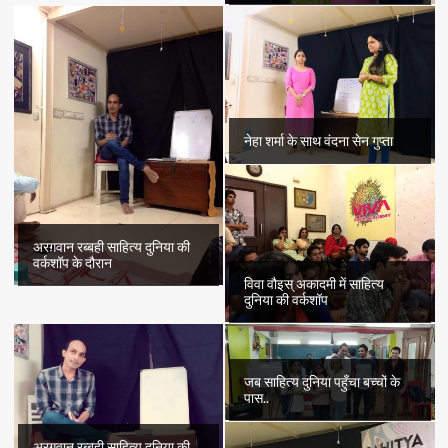
नेहा शर्मा के साथ वंदना सेन गुप्ता
अरग़वान रब्बही साहित्य दुनिया की
वर्कशॉप के दौरान
विवा वौइस् अकादमी में साहित्य
दुनिया की वर्कशॉप
जब साहित्य दुनिया पहुँचा बच्चों के
पास..
अरग़वान रब्बही साहित्य दुनिया की