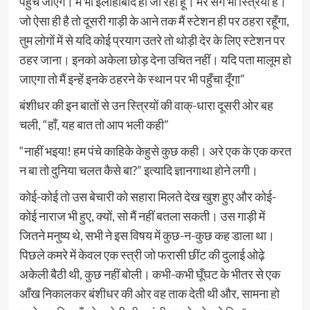
पहुँच जाएँगे। मैं भी इलाहाबाद ही जा रहा हूँ। मेरे संग भी स्त्रियाँ हैं।
जो ऐसा ही है तो दूसरी गाड़ी के आने तक मैं स्टेशन ही पर ठहरा रहूँगा,
तुम लोगों में से यदि कोई प्रयाग उतरे तो थोड़ी देर के लिए स्टेशन पर
ठहर जाना। इनको अकेला छोड़ देना उचित नहीं। यदि पता मालूम हो
जाएगा तो मैं इन्हें इनके ठहरने के स्थान पर भी पहुँचा दूँगा”
बंशीधर की इन बातों से उन स्त्रियों की वाक्-धारा दूसरी ओर बह
चली, “हाँ, यह बात तो आप भली कही”
“नाहीं भइया! हम पंचे काहिके केहुसे कुछ कही। अरे एक के एक करत
न बा तो दुनिया चलत कैसे बा?” इत्यादि ज्ञानगाथा होने लगी।
कोई-कोई तो उस बेचारी को सहारा मिलते देख खुश हुए और कोई-
कोई नाराज भी हुए, क्यों, सो मैं नहीं बतला सकती। उस गाड़ी में
जितने मनुष्य थे, सभी ने इस विषय में कुछ-न-कुछ कह डाला था।
पिछले कमरे में केवल एक स्त्री जो फरासी छींट की दुलाई ओढ़े
अकेली बैठी थी, कुछ नहीं बोली। कभी-कभी घूँघट के भीतर से एक
आँख निकालकर बंशीधर की ओर वह ताक देती थी और, सामना हो