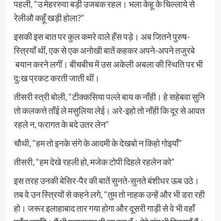
पहली, “उ मेहररुवा बड़ी उजबक रहल। भला केहू के चिल्लाये से
रेलीऔ कहूँ खड़ी होला?”
इसकी इस बात पर कुल कमरे वाले हँस पड़े। अब जितने पुरुष-
स्त्रियाँ थीं, एक से एक अनोखी बातें कहकर अपने-अपने तजुरबे
बयान करने लगीं। बीचबीच में उस अकेली अबला की स्थिति पर भी
दु:ख प्रकट करती जाती थीं।
तीसरी स्त्री बोली, “टीक्कसिया पल्ले बाय क नाँही। हे सहेबवा सुनि
तो कलकत्ते ताँई ले मसुलिया लेई। अरे-इहो तो नाँही कि दूर से आवत
रहले न, फरागत के बदे उतर लेन”
चौथी, “हम तो इनके संगे के आदमी के देखबो न किहो गोइयाँ”
तीसरी, “हम देखे रहली हो, मजेक टोपी दिहले रहलेन को”
इस तरह उनकी बेसिर-पैर की बातें सुनते-सुनते बंशीधर ऊब उठे।
तब वे उन स्त्रियों से कहने लगे, “तुम तो नाहक उन्हें और भी डरा रही
हो। जरूर इलाहाबाद तार गया होगा और दूसरी गाड़ी से वे भी वहाँ