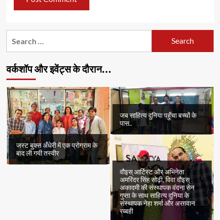
Search
for:
वर्कशॉप और इवेंट्स के दौरान…
जब साहित्य दुनिया पहुँचा बच्चों के
पास..
जस्ट बुक्स अँधेरी में एक प्रोग्राम के
बाद ली गयी तस्वीर
वौइस् आर्टिस्ट और अभिनेता
अमरिंदर सिंह सोढ़ी, विवा वौइस्
अकादमी की संस्थापक वंदना सेन
गुप्ता के साथ साहित्य दुनिया के
संस्थापक नेहा शर्मा और अरग़वान
रब्बही