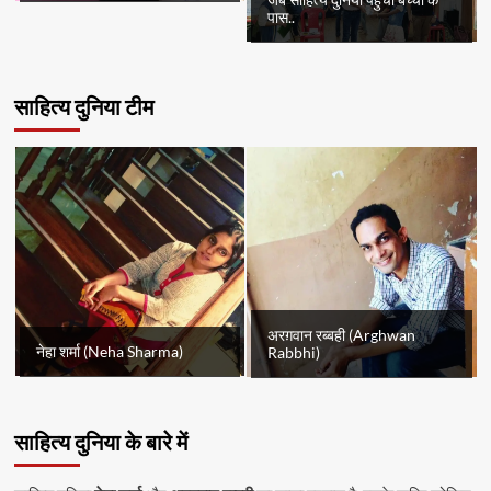
जब साहित्य दुनिया पहुँचा बच्चों के
पास..
साहित्य दुनिया टीम
अरग़वान रब्बही (Arghwan
नेहा शर्मा (Neha Sharma)
Rabbhi)
साहित्य दुनिया के बारे में