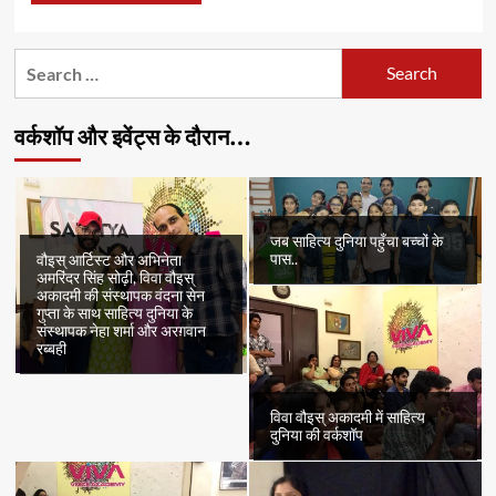
Search
for:
वर्कशॉप और इवेंट्स के दौरान…
जब साहित्य दुनिया पहुँचा बच्चों के
पास..
वौइस् आर्टिस्ट और अभिनेता
अमरिंदर सिंह सोढ़ी, विवा वौइस्
अकादमी की संस्थापक वंदना सेन
गुप्ता के साथ साहित्य दुनिया के
संस्थापक नेहा शर्मा और अरग़वान
रब्बही
विवा वौइस् अकादमी में साहित्य
दुनिया की वर्कशॉप