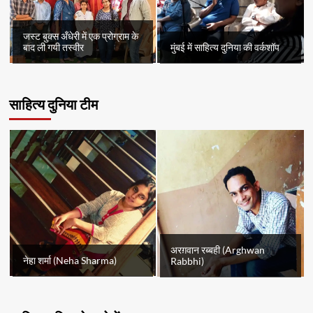
जस्ट बुक्स अँधेरी में एक प्रोग्राम के
बाद ली गयी तस्वीर
मुंबई में साहित्य दुनिया की वर्कशॉप
साहित्य दुनिया टीम
अरग़वान रब्बही (Arghwan
नेहा शर्मा (Neha Sharma)
Rabbhi)