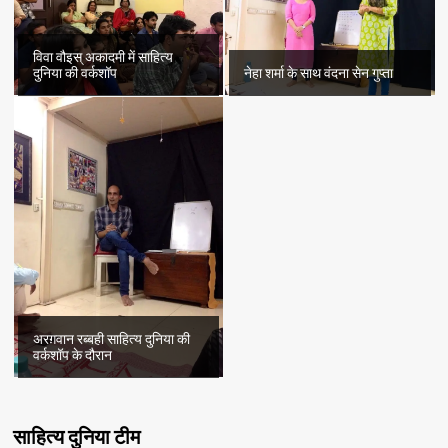
विवा वौइस् अकादमी में साहित्य
दुनिया की वर्कशॉप
नेहा शर्मा के साथ वंदना सेन गुप्ता
अरग़वान रब्बही साहित्य दुनिया की
वर्कशॉप के दौरान
साहित्य दुनिया टीम