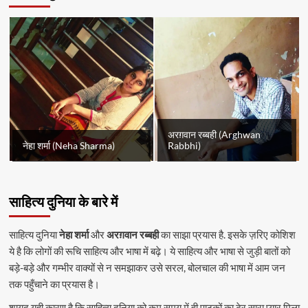
अरग़वान रब्बही (Arghwan
नेहा शर्मा (Neha Sharma)
Rabbhi)
साहित्य दुनिया के बारे में
साहित्य दुनिया
नेहा शर्मा
और
अरग़वान रब्बही
का साझा प्रयास है. इसके ज़रिए कोशिश
ये है कि लोगों की रूचि साहित्य और भाषा में बढ़े। ये साहित्य और भाषा से जुड़ी बातों को
बड़े-बड़े और गम्भीर वाक्यों से न समझाकर उसे सरल, बोलचाल की भाषा में आम जन
तक पहुँचाने का प्रयास है।
शायद यही कारण है कि साहित्य दुनिया को कम समय में ही पाठकों का ढेर सारा प्यार मिला