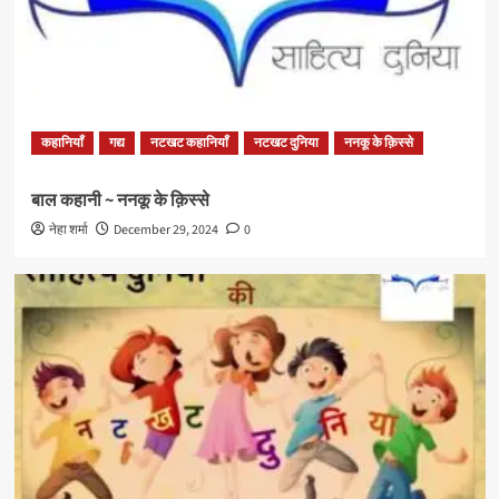
कहानियाँ
गद्य
नटखट कहानियाँ
नटखट दुनिया
ननकू के क़िस्से
बाल कहानी ~ ननकू के क़िस्से
नेहा शर्मा
December 29, 2024
0