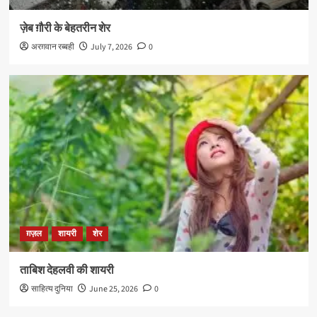
ज़ेब ग़ौरी के बेहतरीन शेर
अरग़वान रब्बही
July 7, 2026
0
ग़ज़ल
शायरी
शेर
ताबिश देहलवी की शायरी
साहित्य दुनिया
June 25, 2026
0