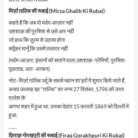
मिर्ज़ा ग़ालिब की रूबाई (Mirza Ghalib Ki Rubai)
कहते हैं कि अब वो मर्दम-आज़ार नहीं
उशशाक़ की पुरसिश से उसे आर नहीं
जो हाथ कि ज़ुल्म से उठाया होगा
क्यूँकर मानूँ कि उसमें तलवार नहीं
(मर्दम-आज़ार: इंसानों को सताने वाला,उशशाक़- प्रेमियों, पुरसिश-
पूछताछ, आर- अनबन)
नोट- मिर्ज़ा ग़ालिब उर्दू के सबसे महान शा’इरों में शुमार किये जाते हैं.
असद उल्लाह ख़ा “ग़ालिब” का जन्म 27 दिसंबर, 1796 को उत्तर
प्रदेश के
आगरा शहर में हुआ था. उनका देहांत 15 फ़रवरी 1869 को दिल्ली में
हुआ.
……
फ़िराक़ गोरखपुरी की रूबाई (Firaq Gorakhpuri Ki Rubai)