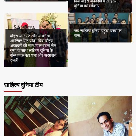
विवा वौइस् अकादमी में साहित्य
दुनिया की वर्कशॉप
जब साहित्य दुनिया पहुँचा बच्चों के
पास..
वौइस् आर्टिस्ट और अभिनेता
अमरिंदर सिंह सोढ़ी, विवा वौइस्
अकादमी की संस्थापक वंदना सेन
गुप्ता के साथ साहित्य दुनिया के
संस्थापक नेहा शर्मा और अरग़वान
रब्बही
साहित्य दुनिया टीम