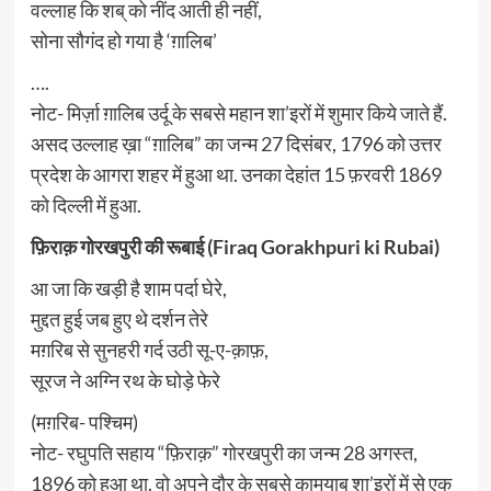
वल्लाह कि शब् को नींद आती ही नहीं,
सोना सौगंद हो गया है ‘ग़ालिब’
….
नोट- मिर्ज़ा ग़ालिब उर्दू के सबसे महान शा’इरों में शुमार किये जाते हैं.
असद उल्लाह ख़ा “ग़ालिब” का जन्म 27 दिसंबर, 1796 को उत्तर
प्रदेश के आगरा शहर में हुआ था. उनका देहांत 15 फ़रवरी 1869
को दिल्ली में हुआ.
फ़िराक़ गोरखपुरी की रूबाई (Firaq Gorakhpuri ki Rubai)
आ जा कि खड़ी है शाम पर्दा घेरे,
मुद्दत हुई जब हुए थे दर्शन तेरे
मग़रिब से सुनहरी गर्द उठी सू-ए-क़ाफ़,
सूरज ने अग्नि रथ के घोड़े फेरे
(मग़रिब- पश्चिम)
नोट- रघुपति सहाय “फ़िराक़” गोरखपुरी का जन्म 28 अगस्त,
1896 को हुआ था. वो अपने दौर के सबसे कामयाब शा’इरों में से एक