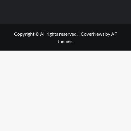
Copyright © All rights reserved.
|
CoverNews
by AF
themes.