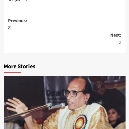
Post
Previous:
ठ
navigation
Next:
त
More Stories