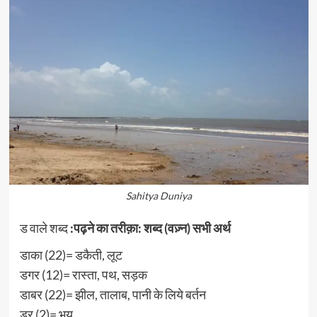
Sahitya Duniya
ड वाले शब्द
:पढ़ने का तरीक़ा: शब्द (वज़्न) सभी अर्थ
डाका (22)= डकैती, लूट
डगर (12)= रास्ता, पथ, सड़क
डाबर (22)= झील, तालाब, पानी के लिये बर्तन
डर (2)= भय