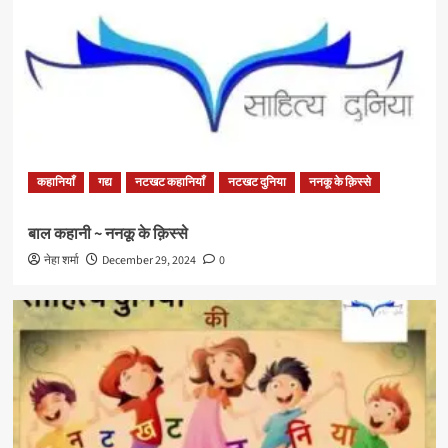
कहानियाँ
गद्य
नटखट कहानियाँ
नटखट दुनिया
ननकू के क़िस्से
बाल कहानी ~ ननकू के क़िस्से
नेहा शर्मा
December 29, 2024
0