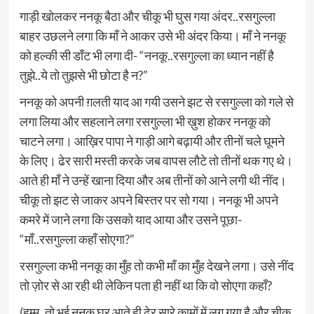
गाड़ी खोलकर ननकू बैठा और चीकू भी घुस गया अंदर..रसगुल्ला
बाहर उछलने लगा कि माँ ने आकर उसे भी अंदर किया। माँ ने ननकू
को हल्की सी डाँट भी लगा दी- “ननकू..रसगुल्ला का ध्यान नहीं है
तुझे..ये तो तुझसे भी छोटा है न?”
ननकू को अपनी ग़लती याद आ गयी उसने झट से रसगुल्ला को गले से
लगा लिया और सहलाने लगा रसगुल्ला भी ख़ुश होकर ननकू को
चाटने लगा। आख़िर पापा ने गाड़ी आगे बढ़ायी और तीनों चले घूमने
के लिए। ढेर सारी मस्ती करके जब वापस लौटे तो तीनों थक गए थे।
आते ही माँ ने उन्हें खाना दिया और अब तीनों को आने लगी थी नींद।
चीकू तो झट से जाकर अपने बिस्तर पर सो गया। ननकू भी अपने
कमरे में जाने लगा कि उसको याद आया और उसने पूछा-
“माँ..रसगुल्ला कहाँ सोएगा?”
रसगुल्ला कभी ननकू का मुँह तो कभी माँ का मुँह देखने लगा। उसे नींद
तो ज़ोर से आ रही थी लेकिन पता ही नहीं था कि वो सोएगा कहाँ?
(हम्म..तो भई ननकू घर आते ही ढेर सारे कामों में लग गया है और चीकू