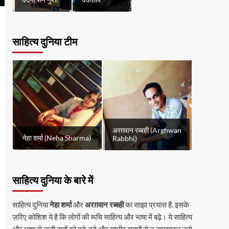
वंदना सेन गुप्ता
वर्कशॉप
साहित्य दुनिया टीम
अरग़वान रब्बही (Arghwan
नेहा शर्मा (Neha Sharma)
Rabbhi)
साहित्य दुनिया के बारे में
साहित्य दुनिया
नेहा शर्मा
और
अरग़वान रब्बही
का साझा प्रयास है. इसके
ज़रिए कोशिश ये है कि लोगों की रूचि साहित्य और भाषा में बढ़े। ये साहित्य
और भाषा से जुड़ी बातों को बड़े-बड़े और गम्भीर वाक्यों से न समझाकर उसे