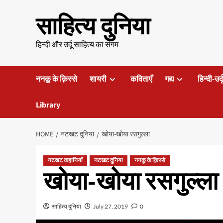
Skip
साहित्य दुनिया
to
content
हिन्दी और उर्दू साहित्य का संगम
ननकू के क़िस्से
शायरी
कविताएँ
गद्य
हिन्दी-उर्
Library
HOME
नटखट दुनिया
खोया-खोया रसगुल्ला
नटखट कहानियाँ
नटखट दुनिया
ननकू के क़िस्से
खोया-खोया रसगुल्ला
साहित्य दुनिया
July 27, 2019
0