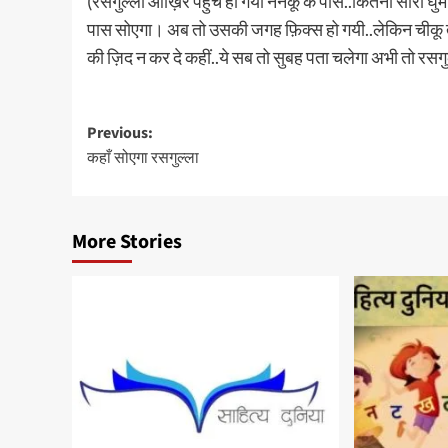
(रसगुल्ला आख़िर पहुँच ही गया ननकू के पास..कितना सारा घ
पास सोएगा। अब तो उसकी जगह फ़िक्स हो गयी..लेकिन चीकू 
की ज़िद न कर दे कहीं..ये सब तो सुबह पता चलेगा अभी तो रसगुल्
Post
Previous:
कहाँ सोएगा रसगुल्ला
navigation
More Stories