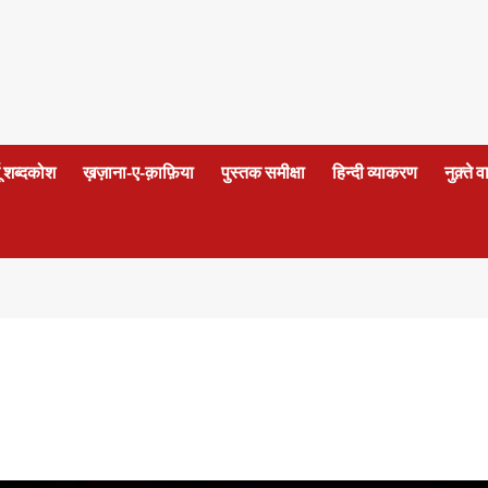
दू शब्दकोश
ख़ज़ाना-ए-क़ाफ़िया
पुस्तक समीक्षा
हिन्दी व्याकरण
नुक़्ते 