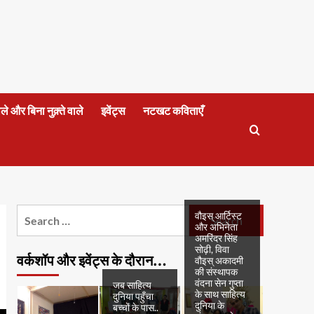
वाले और बिना नुक़्ते वाले
इवेंट्स
नटखट कविताएँ
Search
वौइस् आर्टिस्ट
और अभिनेता
for:
अमरिंदर सिंह
सोढ़ी, विवा
वर्कशॉप और इवेंट्स के दौरान…
वौइस् अकादमी
की संस्थापक
वंदना सेन गुप्ता
जब साहित्य
के साथ साहित्य
दुनिया पहुँचा
दुनिया के
बच्चों के पास..