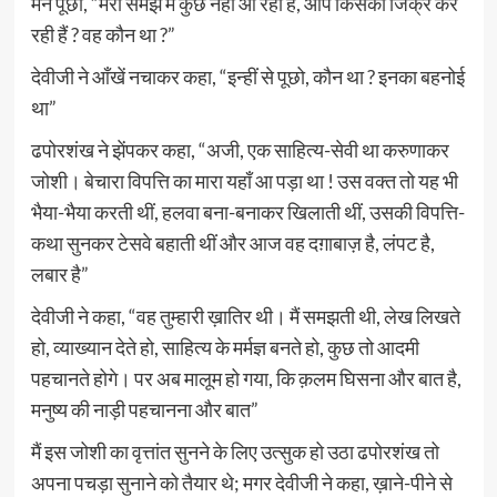
मैंने पूछा, “मेरी समझ में कुछ नहीं आ रहा है, आप किसका जिक्र कर
रही हैं ? वह कौन था ?”
देवीजी ने आँखें नचाकर कहा, “इन्हीं से पूछो, कौन था ? इनका बहनोई
था”
ढपोरशंख ने झेंपकर कहा, “अजी, एक साहित्य-सेवी था करुणाकर
जोशी। बेचारा विपत्ति का मारा यहाँ आ पड़ा था ! उस वक्त तो यह भी
भैया-भैया करती थीं, हलवा बना-बनाकर खिलाती थीं, उसकी विपत्ति-
कथा सुनकर टेसवे बहाती थीं और आज वह दग़ाबाज़ है, लंपट है,
लबार है”
देवीजी ने कहा, “वह तुम्हारी ख़ातिर थी। मैं समझती थी, लेख लिखते
हो, व्याख्यान देते हो, साहित्य के मर्मज्ञ बनते हो, कुछ तो आदमी
पहचानते होगे। पर अब मालूम हो गया, कि क़लम घिसना और बात है,
मनुष्य की नाड़ी पहचानना और बात”
मैं इस जोशी का वृत्तांत सुनने के लिए उत्सुक हो उठा ढपोरशंख तो
अपना पचड़ा सुनाने को तैयार थे; मगर देवीजी ने कहा, ख़ाने-पीने से