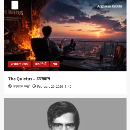
अरग़वान रब्बही
कहानियाँ
गद्य
The Quietus – अरग़वान
अरग़वान रब्बही
February 20, 2026
0