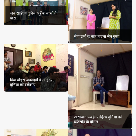
जब साहित्य दुनिया पहुँचा बच्चों के
पास..
नेहा शर्मा के साथ वंदना सेन गुप्ता
विवा वौइस् अकादमी में साहित्य
दुनिया की वर्कशॉप
अरग़वान रब्बही साहित्य दुनिया की
वर्कशॉप के दौरान