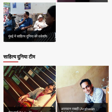
मुंबई में साहित्य दुनिया की वर्कशॉप
साहित्य दुनिया टीम
अरग़वान रब्बही (Arghwan