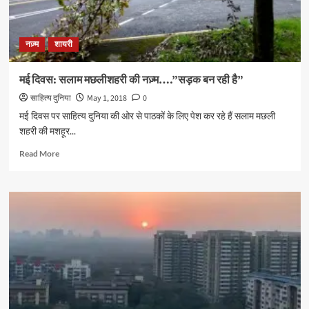
जाफ़री…
नज़्म
शायरी
मई दिवस: सलाम मछलीशहरी की नज़्म….”सड़क बन रही है”
साहित्य दुनिया
May 1, 2018
0
मई दिवस पर साहित्य दुनिया की ओर से पाठकों के लिए पेश कर रहे हैं सलाम मछली
शहरी की मशहूर...
Read
Read More
more
about
मई
दिवस:
सलाम
मछलीशहरी
की
नज़्म….”सड़क
बन
रही
है”