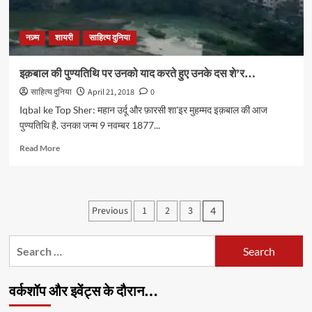
नज़्म
शायरी
साहित्य दुनिया
इक़बाल की पुण्यतिथि पर उनको याद करते हुए उनके दस शे’र…
साहित्य दुनिया
April 21, 2018
0
Iqbal ke Top Sher: महान उर्दू और फ़ारसी शा'इर मुहम्मद इक़बाल की आज
पुण्यतिथि है. उनका जन्म 9 नवम्बर 1877...
Read
Read More
more
about
इक़बाल
की
Posts
Previous
1
2
3
4
पुण्यतिथि
pagination
पर
उनको
Search
याद
for:
करते
हुए
वर्कशॉप और इवेंट्स के दौरान…
उनके
दस