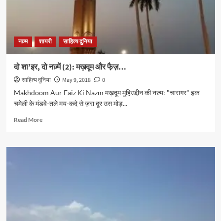
नज़्म
शायरी
साहित्य दुनिया
दो शा’इर, दो नज़्में (2): मख़दूम और फै़ज़…
साहित्य दुनिया
May 9, 2018
0
Makhdoom Aur Faiz Ki Nazm मख़दूम मुहिउद्दीन की नज़्म: "चारागर" इक
चमेली के मंडवे-तले मय-कदे से ज़रा दूर उस मोड़...
Read
Read More
more
about
दो
शा’इर,
दो
नज़्में
(2):
मख़दूम
और
फै़ज़…