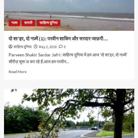
नज़्म
शायरी
साहित्य दुनिया
दो शा’इर, दो नज़्में (1): परवीन शाकिर और सरदार जाफ़री…
साहित्य दुनिया
May 2, 2018
0
Parveen Shakir Sardar Jafri: साहित्य दुनिया में हम आज 'दो शा'इर, दो नज़्में'
सीरीज़ शुरू'अ कर रहे हैं.आज हम परवीन...
Read
Read More
more
about
दो
शा’इर,
दो
नज़्में
(1):
परवीन
शाकिर
और
सरदार