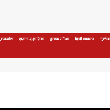
दू शब्दकोश
ख़ज़ाना-ए-क़ाफ़िया
पुस्तक समीक्षा
हिन्दी व्याकरण
नुक़्ते 