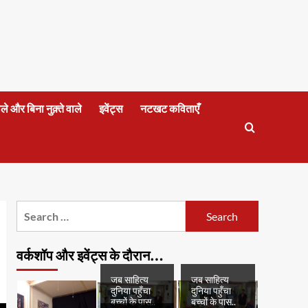
वाले और बिना नुक़्ते वाले
इवेंट्स
नटखट कविताएँ
Search
for:
वर्कशॉप और इवेंट्स के दौरान…
जब साहित्य
जब साहित्य
दुनिया पहुँचा
दुनिया पहुँचा
बच्चों के पास..
बच्चों के पास..