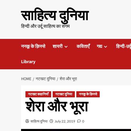
Skip
साहित्य दुनिया
to
content
हिन्दी और उर्दू साहित्य का संगम
ननकू के क़िस्से
शायरी
कविताएँ
गद्य
हिन्दी-उर्
Library
HOME
नटखट दुनिया
शेरा और भूरा
नटखट कहानियाँ
नटखट दुनिया
ननकू के क़िस्से
शेरा और भूरा
साहित्य दुनिया
July 22, 2019
0