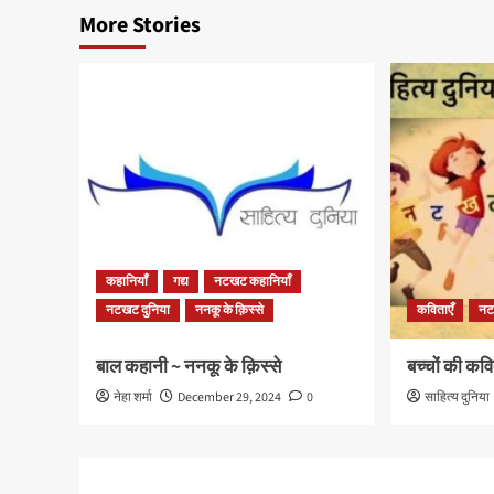
More Stories
कहानियाँ
गद्य
नटखट कहानियाँ
नटखट दुनिया
ननकू के क़िस्से
कविताएँ
नट
बाल कहानी ~ ननकू के क़िस्से
बच्चों की कवि
नेहा शर्मा
December 29, 2024
0
साहित्य दुनिया