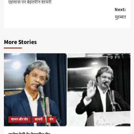
एहसास पर बेहतरीन शायरी
navigation
Next:
मुहब्बत
More Stories
शायर और शेर
शायरी
शेर