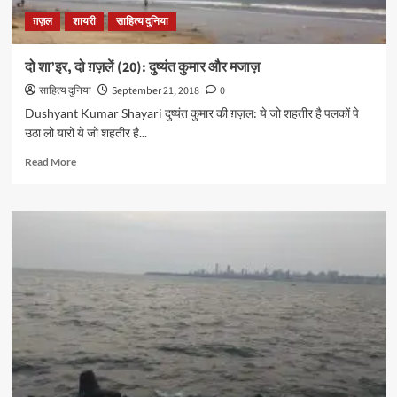
ग़ज़ल
शायरी
साहित्य दुनिया
दो शा’इर, दो ग़ज़लें (20): दुष्यंत कुमार और मजाज़
साहित्य दुनिया
September 21, 2018
0
Dushyant Kumar Shayari दुष्यंत कुमार की ग़ज़ल: ये जो शहतीर है पलकों पे
उठा लो यारो ये जो शहतीर है...
Read
Read More
more
about
दो
शा’इर,
दो
ग़ज़लें
(20):
दुष्यंत
कुमार
और
मजाज़