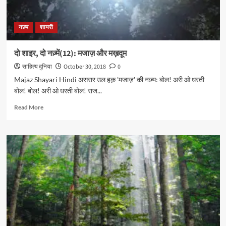
फ़राज़
नज़्म
शायरी
दो शाइर, दो नज़्में(12): मजाज़ और मख़दूम
साहित्य दुनिया
October 30, 2018
0
Majaz Shayari Hindi असरार उल हक़ 'मजाज़' की नज़्म: बोल! अरी ओ धरती
बोल! बोल! अरी ओ धरती बोल! राज...
Read
Read More
more
about
दो
शाइर,
दो
नज़्में(12):
मजाज़
और
मख़दूम