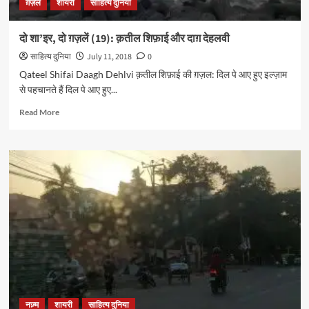
ग़ज़ल
शायरी
साहित्य दुनिया
दो शा’इर, दो ग़ज़लें (19): क़तील शिफ़ाई और दाग़ देहलवी
साहित्य दुनिया
July 11, 2018
0
Qateel Shifai Daagh Dehlvi क़तील शिफ़ाई की ग़ज़ल: दिल पे आए हुए इल्ज़ाम
से पहचानते हैं दिल पे आए हुए...
Read
Read More
more
about
दो
शा’इर,
दो
ग़ज़लें
(19):
क़तील
शिफ़ाई
और
दाग़
देहलवी
नज़्म
शायरी
साहित्य दुनिया