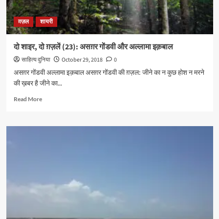
ग़ज़ल
शायरी
दो शाइर, दो ग़ज़लें (23): असग़र गोंडवी और अल्लामा इक़बाल
साहित्य दुनिया
October 29, 2018
0
असग़र गोंडवी अल्लामा इक़बाल असग़र गोंडवी की ग़ज़ल: जीने का न कुछ होश न मरने
की ख़बर है जीने का...
Read
Read More
more
about
दो
शाइर,
दो
ग़ज़लें
(23):
असग़र
गोंडवी
और
अल्लामा
इक़बाल