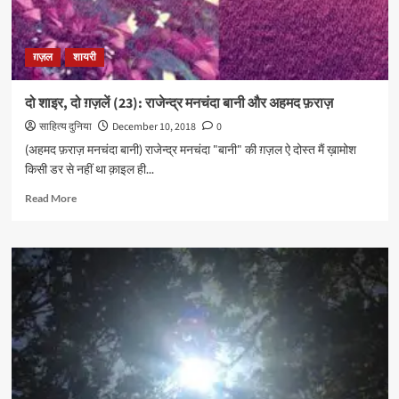
ग़ज़ल
शायरी
दो शाइर, दो ग़ज़लें (23): राजेन्द्र मनचंदा बानी और अहमद फ़राज़
साहित्य दुनिया
December 10, 2018
0
(अहमद फ़राज़ मनचंदा बानी) राजेन्द्र मनचंदा "बानी" की ग़ज़ल ऐ दोस्त मैं ख़ामोश
किसी डर से नहीं था क़ाइल ही...
Read
Read More
more
about
दो
शाइर,
दो
ग़ज़लें
(23):
राजेन्द्र
मनचंदा
बानी
और
अहमद