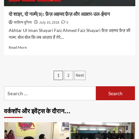
दो शाइर, दो नज़्में(9): फ़ैज़ अहमद फ़ैज़ और अख़्तर-उल-ईमान
साहित्य दुनिया
July 10, 2018
0
Akhtar Ul Iman Shayari Faiz Ahmed Faiz Shayari फ़ैज़ अहमद फ़ैज़ की
नज़्म: बोल बोल कि लब आज़ाद हैं तेरे,...
Read
Read More
more
about
दो
शाइर,
Posts
2
Next
1
दो
pagination
नज़्में(9):
फ़ैज़
Search
अहमद
for:
फ़ैज़
और
वर्कशॉप और इवेंट्स के दौरान…
अख़्तर-
उल-
ईमान