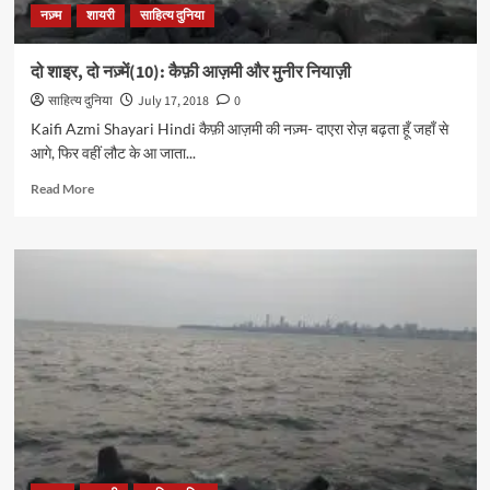
नज़्म
शायरी
साहित्य दुनिया
दो शाइर, दो नज़्में(10): कैफ़ी आज़मी और मुनीर नियाज़ी
साहित्य दुनिया
July 17, 2018
0
Kaifi Azmi Shayari Hindi कैफ़ी आज़मी की नज़्म- दाएरा रोज़ बढ़ता हूँ जहाँ से
आगे, फिर वहीं लौट के आ जाता...
Read
Read More
more
about
दो
शाइर,
दो
नज़्में(10):
कैफ़ी
आज़मी
और
मुनीर
नियाज़ी