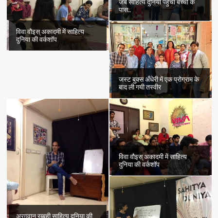
जब साहित्य दुनिया पहुँचा बच्चों के
पास..
विवा वौइस् अकादमी में साहित्य
दुनिया की वर्कशॉप
जस्ट बुक्स अँधेरी में एक प्रोग्राम के
बाद ली गयी तस्वीर
विवा वौइस् अकादमी में साहित्य
दुनिया की वर्कशॉप
अरग़वान रब्बही साहित्य दुनिया की