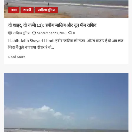
नज़्म
शायरी
साहित्य दुनिया
दो शाइर, दो नज़्में(11): हबीब जालिब और नून मीम राशिद
साहित्य दुनिया
September 23, 2018
0
Habib Jalib Shayari Hindi हबीब जालिब की नज़्म- औरत बाज़ार है वो अब तक
जिस में तुझे नचवाया दीवार है वो...
Read
Read More
more
about
दो
शाइर,
दो
नज़्में(11):
हबीब
जालिब
और
नून
मीम
राशिद