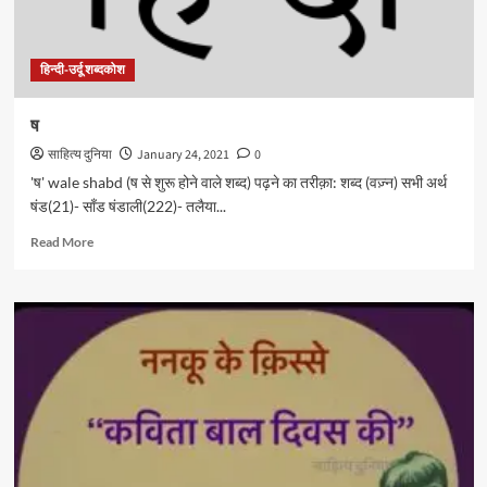
हिन्दी-उर्दू शब्दकोश
ष
साहित्य दुनिया
January 24, 2021
0
'ष' wale shabd (ष से शुरू होने वाले शब्द) पढ़ने का तरीक़ा: शब्द (वज़्न) सभी अर्थ
षंड(21)- साँड षंडाली(222)- तलैया...
Read
Read More
more
about
ष