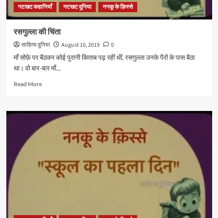
नटखट कहानियाँ
नटखट दुनिया
ननकू के क़िस्से
रसगुल्ला की चिंता
साहित्य दुनिया
August 10, 2019
0
माँ सोफ़े पर बैठकर कोई पुरानी किताब पढ़ रहीं थीं, रसगुल्ला उनके पैरों के पास बैठा
था। वो बार-बार माँ...
Read
Read More
more
about
रसगुल्ला
की
चिंता