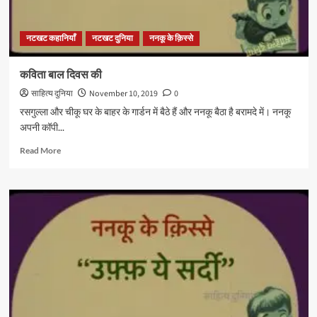
नटखट कहानियाँ
नटखट दुनिया
ननकू के क़िस्से
कविता बाल दिवस की
साहित्य दुनिया
November 10, 2019
0
रसगुल्ला और चीकू घर के बाहर के गार्डन में बैठे हैं और ननकू बैठा है बरामदे में। ननकू
अपनी कॉपी...
Read
Read More
more
about
कविता
बाल
दिवस
की