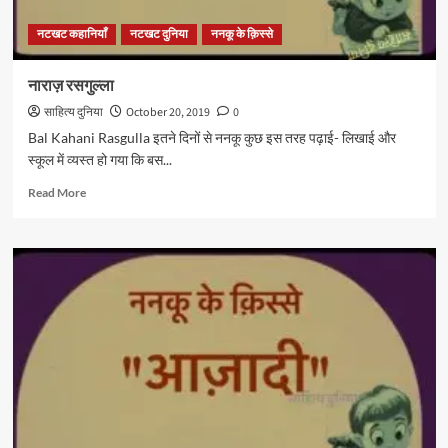
नटखट कहानियाँ
नटखट दुनिया
ननकू के क़िस्से
नाराज़ रसगुल्ला
साहित्य दुनिया
October 20, 2019
0
Bal Kahani Rasgulla इतने दिनों से ननकू कुछ इस तरह पढ़ाई- लिखाई और
स्कूल में व्यस्त हो गया कि बस...
Read
Read More
more
about
नाराज़
रसगुल्ला