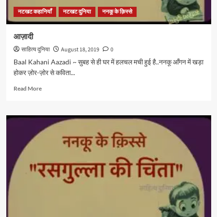
नटखट कहानियाँ
नटखट दुनिया
ननकू के क़िस्से
आज़ादी
साहित्य दुनिया
August 18, 2019
0
Baal Kahani Aazadi ~ सुबह से ही घर में हलचल मची हुई है..ननकू आँगन में खड़ा
होकर ज़ोर-ज़ोर से कविता...
Read
Read More
more
about
आज़ादी