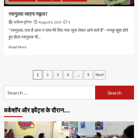
रसगुल्ला जाएगा स्कूल?
साहित्य दुनिया
August 6, 2019
0
"रसगुल्ला..पता है आज न पापा मेरे लिए नया जूता लेकर आने वाले हैं"- ननकू ख़ुश होते
हुए बोला रसगुल्ला भी...
Read
Read More
more
about
रसगुल्ला
जाएगा
Posts
2
3
4
9
Next
1
…
स्कूल?
pagination
Search
for:
वर्कशॉप और इवेंट्स के दौरान…