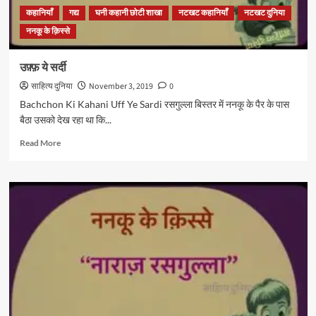
कहानियाँ
गद्य
घनी कहानी छोटी शाखा
नटखट कहानियाँ
नटखट दुनिया
ननकू के क़िस्से
उफ़्फ़ ये सर्दी
साहित्य दुनिया
November 3, 2019
0
Bachchon Ki Kahani Uff Ye Sardi रसगुल्ला बिस्तर में ननकू के पैर के पास
बैठा उसको देख रहा था कि...
Read
Read More
more
about
उफ़्फ़
ये
सर्दी