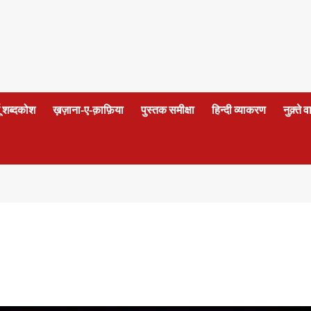
दू शब्दकोश
ख़ज़ाना-ए-क़ाफ़िया
पुस्तक समीक्षा
हिन्दी व्याकरण
नुक़्ते 