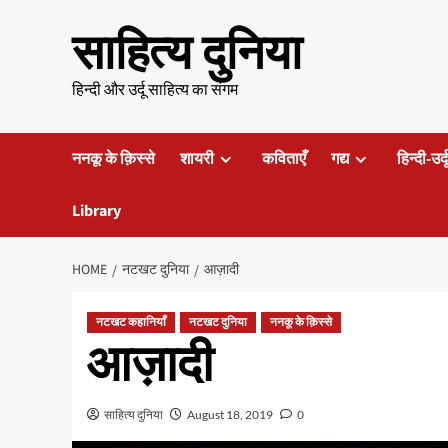
Skip
साहित्य दुनिया
to
content
हिन्दी और उर्दू साहित्य का संगम
ननकू के क़िस्से
शायरी
कविताएँ
गद्य
हिन्दी-उर्
Library
HOME
नटखट दुनिया
आज़ादी
नटखट कहानियाँ
नटखट दुनिया
ननकू के क़िस्से
आज़ादी
साहित्य दुनिया
August 18, 2019
0