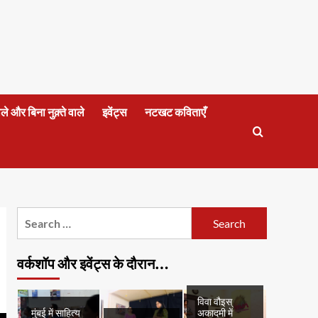
वाले और बिना नुक़्ते वाले
इवेंट्स
नटखट कविताएँ
Search
for:
वर्कशॉप और इवेंट्स के दौरान…
विवा वौइस्
मुंबई में साहित्य
अकादमी में