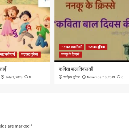
नटखट कहानियाँ
नटखट दुनिया
खट कविताएँ
नटखट दुनिया
ननकू के क़िस्से
ताएँ
कविता बाल दिवस की
July 3, 2023
0
साहित्य दुनिया
November 10, 2019
0
elds are marked
*