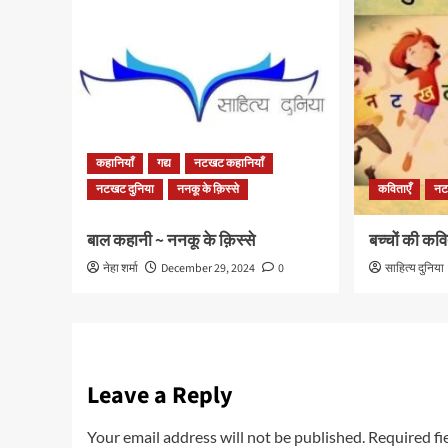
कहानियाँ
गद्य
नटखट कहानियाँ
नटखट दुनिया
ननकू के क़िस्से
कविताएँ
नट
बाल कहानी ~ ननकू के क़िस्से
बच्चों की कवि
नेहा शर्मा
December 29, 2024
0
साहित्य दुनिया
Leave a Reply
Your email address will not be published.
Required fi